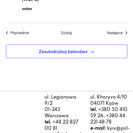
online
Wydarzenia
Wydar
Poprzednie
Dzisiaj
Następne
Zasubskrybuj kalendarz
ul. Legionowa
ul. Khoryva 4/10
9/2
04071 Kijów
01-343
tel.
+380 50 410
Warszawa
59 26, +380 44
tel.
+48 22 827
221 48 78
00 81
e-mail:
kyiv@pol-