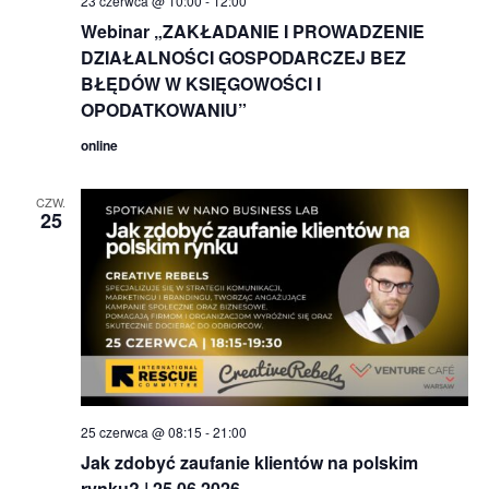
23 czerwca @ 10:00
-
12:00
Webinar „ZAKŁADANIE I PROWADZENIE
DZIAŁALNOŚCI GOSPODARCZEJ BEZ
BŁĘDÓW W KSIĘGOWOŚCI I
OPODATKOWANIU”
online
CZW.
25
25 czerwca @ 08:15
-
21:00
Jak zdobyć zaufanie klientów na polskim
rynku? | 25.06.2026