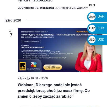
PLN
PLN
ul. Chmielna 73, Warszawa
ul. Chmielna 73, Warszawa, Poland
zł
UAH
UAH
lipiec 2026
₴
EUR
EUR
WT.
7
€
USD
USD
$
7 lipca @ 10:00
-
12:00
Webinar „Dlaczego nadal nie jesteś
przedsiębiorcą, choć juz masz firmę. Co
zmienić, żeby zacząć zarabiać”