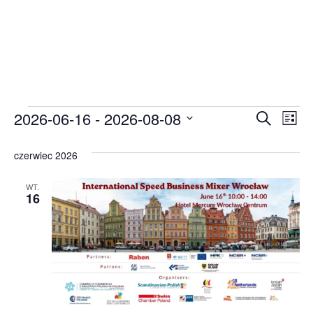
Wyda
Wy
2026-06-16
 - 
2026-08-08
Szukaj
Lista
Wybierz
Wi
Nawi
datę.
czerwiec 2026
na
po
WT.
wysz
16
i
wido