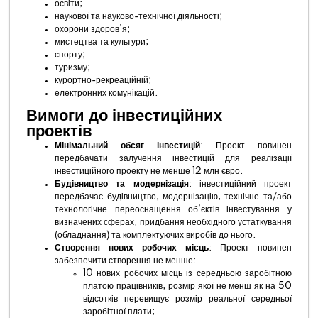
освіти;
наукової та науково-технічної діяльності;
охорони здоров’я;
мистецтва та культури;
спорту;
туризму;
курортно-рекреаційній;
електронних комунікацій.
Вимоги до інвестиційних
проектів
Мінімальний обсяг інвестицій
: Проект повинен
передбачати залучення інвестицій для реалізації
інвестиційного проекту не менше 12 млн євро.
Будівництво та модернізація
: інвестиційний проект
передбачає будівництво, модернізацію, технічне та/або
технологічне переоснащення об’єктів інвестування у
визначених сферах, придбання необхідного устаткування
(обладнання) та комплектуючих виробів до нього.
Створення нових робочих місць
: Проект повинен
забезпечити створення не менше:
10 нових робочих місць із середньою заробітною
платою працівників, розмір якої не менш як на 50
відсотків перевищує розмір реальної середньої
заробітної плати;