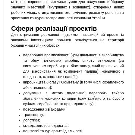
метою створення сприятливих умов для залучення в Україну
значних інвестицій (внутрішніх і зовнішніх), створення нових
робочих місць, стимулювання економічного розвитку регіонів та
зростання конкурентоспроможності економіки України.
Сфери реалізації проектів
Для отримання державної підтримки інвестиційний проект із
значними інвестиціями повинен реалізується на території
України у наступних сферах:
переробної промисловості (крім діяльності з виробництва
та обігу тютюнових виробів, спирту етилового (за
виключенням виробництва біоетанолу, який призначений
для використання як компонент палива), коньячного і
плодового, алкогольних напоїв);
виробництва біогазу і біометану (в тому числі скрапленого
або стисненого);
добування з метою подальшої переробки та/або
збагачення корисних копалин (крім кам’яного та бурого
вугілля, сирої нафти та природного газу);
поводження з відходами;
транспорту;
логістики;
складського господарства;
поштової та кур’єрської діяльності;