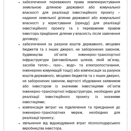
забезпечення переважного права землекористування
земельною ділянкою державної або комунальної
власності для реалізації інвестиційного проекту –
надання земельної ділянки державної або комунальної
власності у користування (оренду) для реалізації
інвестиційного проекту та з переважним правом
інвестора придбання ділянки у власність після закінчення
договору;
забезпечення за рахунок коштів державного, місцевих
бюджетів та з інших джерел, не заборонених законом,
будівництва об’єктів інженерно-транспортної
інфраструктури (автомобільних шляхів, ліній зв’язку,
засобів тепло-, газо-, водо- та електропостачання,
інженерних комунікацій тощо) або компенсація за рахунок
коштів державного, місцевих бюджетів та з інших джерел,
не заборонених законом, вартості збудованих заявником
або інвестором із значними інвестиціями об’єктів
інженерно-транспортної інфраструктури, необхідних для
реалізації інвестиційного проекту із значними
інвестиціями;
компенсація витрат на підключення та приєднання до
інженерно-транспортних мереж, необхідних для
реалізації проекту;
звільнення від відшкодування втрат лісогосподарського
виробництва інвестора.