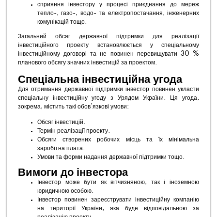
сприяння інвестору у процесі приєднання до мереж
тепло-, газо-, водо- та електропостачання, інженерних
комунікацій тощо.
Загальний обсяг державної підтримки для реалізації
інвестиційного проекту встановлюється у спеціальному
інвестиційному договорі та не повинен перевищувати 30 %
планового обсягу значних інвестицій за проектом.
Спеціальна інвестиційна угода
Для отримання державної підтримки інвестор повинен укласти
спеціальну інвестиційну угоду з Урядом України. Ця угода,
зокрема, містить такі обов’язкові умови:
Обсяг інвестицій.
Термін реалізації проекту.
Обсяги створених робочих місць та їх мінімальна
заробітна плата.
Умови та форми надання державної підтримки тощо.
Вимоги до інвестора
Інвестор може бути як вітчизняною, так і іноземною
юридичною особою.
Інвестор повинен зареєструвати інвестиційну компанію
на території України, яка буде відповідальною за