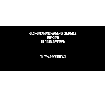
POLISH-UKRAINIAN CHAMBER OF COMMERCE
1992-2025
ALL RIGHTS RESERVED
POLITYKA PRYWATNOŚCI
design by innovatio
modern image management