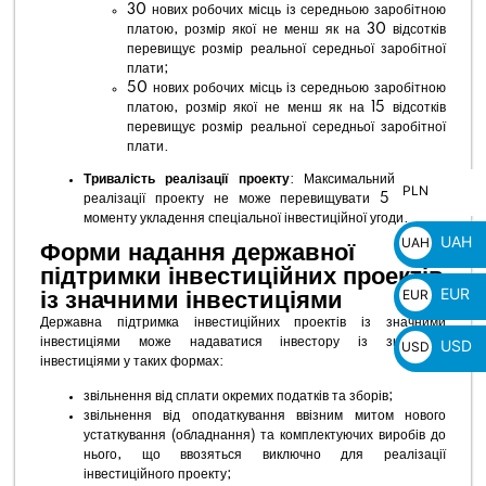
30 нових робочих місць із середньою заробітною
платою, розмір якої не менш як на 30 відсотків
перевищує розмір реальної середньої заробітної
плати;
50 нових робочих місць із середньою заробітною
платою, розмір якої не менш як на 15 відсотків
перевищує розмір реальної середньої заробітної
плати.
Тривалість реалізації проекту
: Максимальний термін
PLN
PLN
реалізації проекту не може перевищувати 5 років з
zł
моменту укладення спеціальної інвестиційної угоди.
UAH
UAH
Форми надання державної
₴
підтримки інвестиційних проектів
EUR
EUR
із значними інвестиціями
€
Державна підтримка інвестиційних проектів із значними
інвестиціями може надаватися інвестору із значними
USD
USD
інвестиціями у таких формах:
$
звільнення від сплати окремих податків та зборів;
звільнення від оподаткування ввізним митом нового
устаткування (обладнання) та комплектуючих виробів до
нього, що ввозяться виключно для реалізації
інвестиційного проекту;