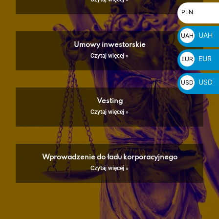
PLN
PLN
zł
UAH
UAH
Umowy inwestorskie
₴
Czytaj więcej »
EUR
EUR
€
USD
USD
$
Vesting
Czytaj więcej »
Wprowadzenie do ładu korporacyjnego
Czytaj więcej »