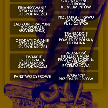
O KONKURENCJI
OCHRONA
KONSUMENTÓW
FINANSOWANIE
DZIAŁALNOŚCI
GOSPODARCZEJ
PRZETARGI - PRAWO
ZAMÓWIEŃ
PUBLICZNYCH
ŁAD KORPORACYJNY
(CORPORATE
GOVERNANCE)
TRANSAKCJE
TOWAROWE
POMIĘDZY POLSKĄ
OPODATKOWANIE
I UKRAINĄ
DZIAŁALNOŚCI
GOSPODARCZEJ
WŁASNOŚĆ
INTELEKTUALNA,
OTWARCIE
PRAWO AUTORSKIE,
I REJESTRACJA
WŁASNOŚĆ
DZIAŁALNOŚCI
PRZEMYSŁOWA
GOSPODARCZEJ
WSPARCIE
PAŃSTWO CYFROWE
PRZEDSIĘBIORCÓW