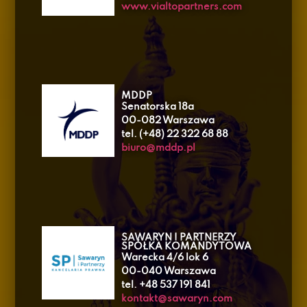
www.vialtopartners.com
MDDP
Senatorska 18a
00-082 Warszawa
tel. (+48) 22 322 68 88
biuro@mddp.pl
SAWARYN I PARTNERZY
SPÓŁKA KOMANDYTOWA
Warecka 4/6 lok 6
00-040 Warszawa
tel. +48 537 191 841
kontakt@sawaryn.com