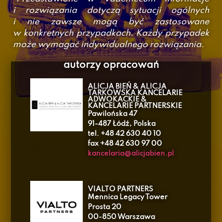
i rozwiązania dotyczą sytuacji ogólnych
i nie zawsze mogą być zastosowane
w konkretnych przypadkach. Każdy przypadek
może wymagać indywidualnego rozwiązania.
autorzy opracowań
ALICJA BIEŃ & ALICJA
TARKOWSKA KANCELARIE
ADWOKACKIE &
KANCELARIE PARTNERSKIE
Pawilońska 47
91-487 Łódź, Polska
tel. +48 42 630 40 10
fax +48 42 630 97 00
kancelaria@alicjabien.pl
VIALTO PARTNERS
Mennica Legacy Tower
Prosta 20
00-850 Warszawa