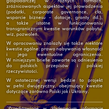
gospodarczej w różnych formach,
zróżnicowanych aspektów jej prowadzenia
(podatki, corporate governance, cła,
wsparcie biznesu – dotacje, granty itd.),
a także istotne w funkcjonowaniu
transgranicznym kwestie warunków pobytu,
wiz, pozwoleń.
W opracowaniu znalazły się także niektóre
kwestie ogólne: prawo nabywania własności
i jego ewentualne ograniczenia.
W niniejszym briefie zawarte są odniesienia
do polskich przepisów i polskiej
rzeczywistości.
W ostatecznej wersji będzie to projekt
w pełni dwujęzyczny, obejmujący kwestie
dotyczące zarówno Polski jak i Ukrainy.
*Przedstawione w Vademecum informacje