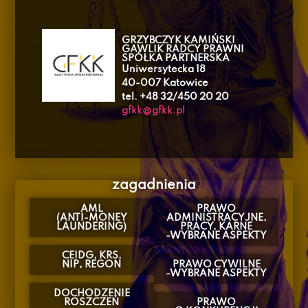
GRZYBCZYK KAMIŃSKI
GAWLIK RADCY PRAWNI
SPÓŁKA PARTNERSKA
Uniwersytecka 18
40-007 Katowice
tel. +48 32/450 20 20
gfkk@gfkk.pl
zagadnienia
AML
PRAWO
(ANTI-MONEY
ADMINISTRACYJNE,
LAUNDERING)
PRACY, KARNE
-WYBRANE ASPEKTY
CEIDG, KRS,
NIP, REGON
PRAWO CYWILNE
-WYBRANE ASPEKTY
DOCHODZENIE
ROSZCZEŃ
PRAWO