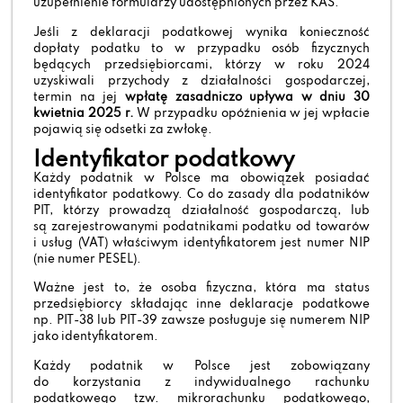
uzupełnienie formularzy udostępnionych przez KAS.
Jeśli z deklaracji podatkowej wynika konieczność
dopłaty podatku to w przypadku osób fizycznych
będących przedsiębiorcami, którzy w roku 2024
uzyskiwali przychody z działalności gospodarczej,
termin na jej
wpłatę zasadniczo upływa w dniu 30
kwietnia 2025 r.
W przypadku opóźnienia w jej wpłacie
pojawią się odsetki za zwłokę.
Identyfikator podatkowy
Każdy podatnik w Polsce ma obowiązek posiadać
identyfikator podatkowy. Co do zasady dla podatników
PIT, którzy prowadzą działalność gospodarczą, lub
są zarejestrowanymi podatnikami podatku od towarów
i usług (VAT) właściwym identyfikatorem jest numer NIP
(nie numer PESEL).
Ważne jest to, że osoba fizyczna, która ma status
przedsiębiorcy składając inne deklaracje podatkowe
np. PIT-38 lub PIT-39 zawsze posługuje się numerem NIP
jako identyfikatorem.
Każdy podatnik w Polsce jest zobowiązany
do korzystania z indywidualnego rachunku
podatkowego tzw. mikrorachunku podatkowego,