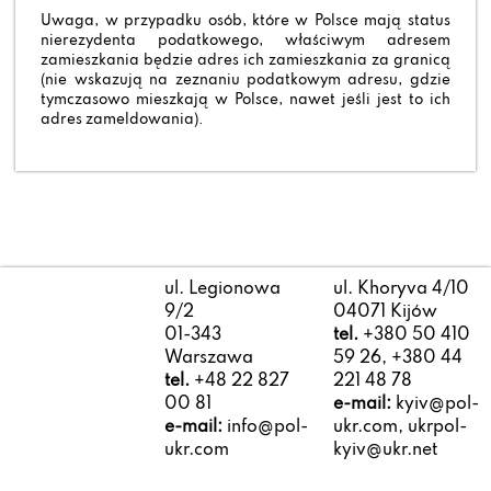
Uwaga, w przypadku osób, które w Polsce mają status
nierezydenta podatkowego, właściwym adresem
zamieszkania będzie adres ich zamieszkania za granicą
(nie wskazują na zeznaniu podatkowym adresu, gdzie
tymczasowo mieszkają w Polsce, nawet jeśli jest to ich
adres zameldowania).
ul. Legionowa
ul. Khoryva 4/10
9/2
04071 Kijów
01-343
tel.
+380 50 410
Warszawa
59 26, +380 44
tel.
+48 22 827
221 48 78
00 81
e-mail:
kyiv@pol-
e-mail:
info@pol-
ukr.com, ukrpol-
ukr.com
kyiv@ukr.net