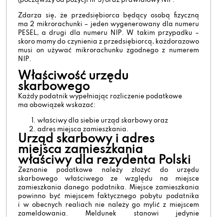
(począwszy od pozycji nr 3) oraz prawidłowy NIP.
Zdarza się, że przedsiębiorca będący osobą fizyczną
ma 2 mikrorachunki – jeden wygenerowany dla numeru
PESEL, a drugi dla numeru NIP. W takim przypadku –
skoro mamy do czynienia z przedsiębiorcą, każdorazowo
musi on używać mikrorachunku zgodnego z numerem
NIP.
Właściwość urzędu
skarbowego
Każdy podatnik wypełniając rozliczenie podatkowe
ma obowiązek wskazać:
właściwy dla siebie urząd skarbowy oraz
adres miejsca zamieszkania.
Urząd skarbowy i adres
miejsca zamieszkania
właściwy dla rezydenta Polski
Zeznanie podatkowe należy złożyć do urzędu
skarbowego właściwego ze względu na miejsce
zamieszkania danego podatnika. Miejsce zamieszkania
powinno być miejscem faktycznego pobytu podatnika
i w obecnych realiach nie należy go mylić z miejscem
zameldowania. Meldunek stanowi jedynie