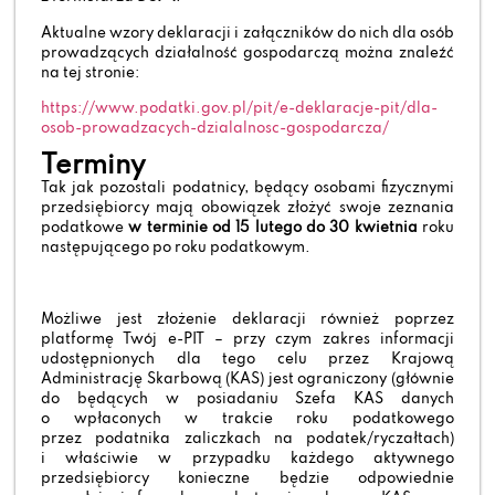
Aktualne wzory deklaracji i załączników do nich dla osób
prowadzących działalność gospodarczą można znaleźć
na tej stronie:
https://www.podatki.gov.pl/pit/e-deklaracje-pit/dla-
osob-prowadzacych-dzialalnosc-gospodarcza/
Terminy
Tak jak pozostali podatnicy, będący osobami fizycznymi
przedsiębiorcy mają obowiązek złożyć swoje zeznania
podatkowe
w terminie od 15 lutego do 30 kwietnia
roku
następującego po roku podatkowym.
Możliwe jest złożenie deklaracji również poprzez
platformę Twój e-PIT – przy czym zakres informacji
udostępnionych dla tego celu przez Krajową
Administrację Skarbową (KAS) jest ograniczony (głównie
do będących w posiadaniu Szefa KAS danych
o wpłaconych w trakcie roku podatkowego
przez podatnika zaliczkach na podatek/ryczałtach)
i właściwie w przypadku każdego aktywnego
przedsiębiorcy konieczne będzie odpowiednie