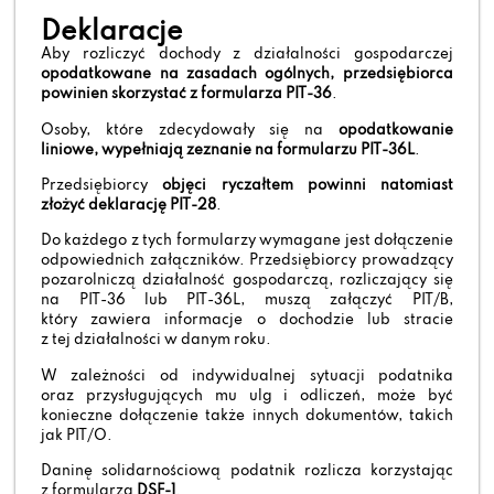
Deklaracje
Aby rozliczyć dochody z działalności gospodarczej
opodatkowane na zasadach ogólnych, przedsiębiorca
powinien skorzystać z
formularza PIT-36
.
Osoby, które zdecydowały się na
opodatkowanie
liniowe, wypełniają zeznanie na formularzu PIT-36L
.
Przedsiębiorcy
objęci ryczałtem powinni natomiast
złożyć deklarację PIT-28
.
Do każdego z tych formularzy wymagane jest dołączenie
odpowiednich załączników. Przedsiębiorcy prowadzący
pozarolniczą działalność gospodarczą, rozliczający się
na PIT-36 lub PIT-36L, muszą załączyć PIT/B,
który zawiera informacje o dochodzie lub stracie
z tej działalności w danym roku.
W zależności od indywidualnej sytuacji podatnika
oraz przysługujących mu ulg i odliczeń, może być
konieczne dołączenie także innych dokumentów, takich
jak PIT/O.
Daninę solidarnościową podatnik rozlicza korzystając
z formularza
DSF-1
.