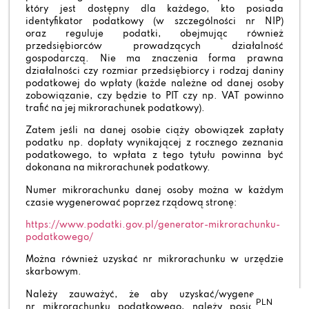
który jest dostępny dla każdego, kto posiada
identyfikator podatkowy (w szczególności nr NIP)
oraz reguluje podatki, obejmując również
przedsiębiorców prowadzących działalność
gospodarczą. Nie ma znaczenia forma prawna
działalności czy rozmiar przedsiębiorcy i rodzaj daniny
podatkowej do wpłaty (każde należne od danej osoby
zobowiązanie, czy będzie to PIT czy np. VAT powinno
trafić na jej mikrorachunek podatkowy).
Zatem jeśli na danej osobie ciąży obowiązek zapłaty
podatku np. dopłaty wynikającej z rocznego zeznania
podatkowego, to wpłata z tego tytułu powinna być
dokonana na mikrorachunek podatkowy.
Numer mikrorachunku danej osoby można w każdym
czasie wygenerować poprzez rządową stronę:
https://www.podatki.gov.pl/generator-mikrorachunku-
podatkowego/
Można również uzyskać nr mikrorachunku w urzędzie
skarbowym.
Należy zauważyć, że aby uzyskać/wygenerować
PLN
PLN
nr mikrorachunku podatkowego, należy posiadać /