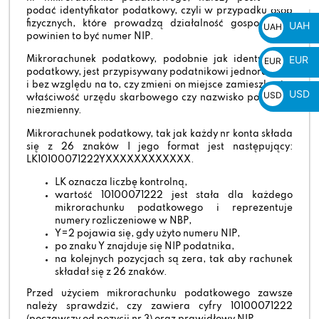
zł
podać identyfikator podatkowy, czyli w przypadku osób
fizycznych, które prowadzą działalność gospodarczą
UAH
UAH
powinien to być numer NIP.
₴
EUR
Mikrorachunek podatkowy, podobnie jak identyfikator
EUR
podatkowy, jest przypisywany podatnikowi jednorazowo
€
i bez względu na to, czy zmieni on miejsce zamieszkania,
USD
USD
właściwość urzędu skarbowego czy nazwisko pozostaje
niezmienny.
$
Mikrorachunek podatkowy, tak jak każdy nr konta składa
się z 26 znaków I jego format jest następujący:
LK10100071222YXXXXXXXXXXXX.
LK oznacza liczbę kontrolną,
wartość 10100071222 jest stała dla każdego
mikrorachunku podatkowego i reprezentuje
numery rozliczeniowe w NBP,
Y=2 pojawia się, gdy użyto numeru NIP,
po znaku Y znajduje się NIP podatnika,
na kolejnych pozycjach są zera, tak aby rachunek
składał się z 26 znaków.
Przed użyciem mikrorachunku podatkowego zawsze
należy sprawdzić, czy zawiera cyfry 10100071222