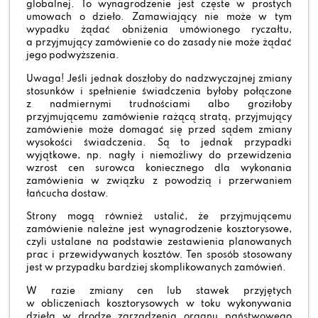
globalnej. To wynagrodzenie jest częste w prostych
umowach o dzieło. Zamawiający nie może w tym
wypadku żądać obniżenia umówionego ryczałtu,
a przyjmujący zamówienie co do zasady nie może żądać
jego podwyższenia.
Uwaga! Jeśli jednak doszłoby do nadzwyczajnej zmiany
stosunków i spełnienie świadczenia byłoby połączone
z nadmiernymi trudnościami albo groziłoby
przyjmującemu zamówienie rażącą stratą, przyjmujący
zamówienie może domagać się przed sądem zmiany
wysokości świadczenia. Są to jednak przypadki
wyjątkowe, np. nagły i niemożliwy do przewidzenia
wzrost cen surowca koniecznego dla wykonania
zamówienia w związku z powodzią i przerwaniem
łańcucha dostaw.
Strony mogą również ustalić, że przyjmującemu
zamówienie należne jest wynagrodzenie kosztorysowe,
czyli ustalane na podstawie zestawienia planowanych
prac i przewidywanych kosztów. Ten sposób stosowany
jest w przypadku bardziej skomplikowanych zamówień.
W razie zmiany cen lub stawek przyjętych
w obliczeniach kosztorysowych w toku wykonywania
dzieła w drodze zarządzenia organu państwowego