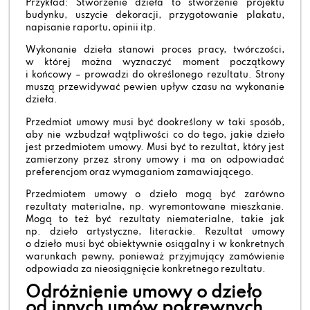
Przykład: Stworzenie dzieła to stworzenie projektu
budynku, uszycie dekoracji, przygotowanie plakatu,
napisanie raportu, opinii itp.
Wykonanie dzieła stanowi proces pracy, twórczości,
w której można wyznaczyć moment początkowy
i końcowy – prowadzi do określonego rezultatu. Strony
muszą przewidywać pewien upływ czasu na wykonanie
dzieła.
Przedmiot umowy musi być dookreślony w taki sposób,
aby nie wzbudzał wątpliwości co do tego, jakie dzieło
jest przedmiotem umowy. Musi być to rezultat, który jest
zamierzony przez strony umowy i ma on odpowiadać
preferencjom oraz wymaganiom zamawiającego.
Przedmiotem umowy o dzieło mogą być zarówno
rezultaty materialne, np. wyremontowane mieszkanie.
Mogą to też być rezultaty niematerialne, takie jak
np. dzieło artystyczne, literackie. Rezultat umowy
o dzieło musi być obiektywnie osiągalny i w konkretnych
warunkach pewny, ponieważ przyjmujący zamówienie
odpowiada za nieosiągnięcie konkretnego rezultatu.
Odróżnienie umowy o dzieło
od innych umów pokrewnych