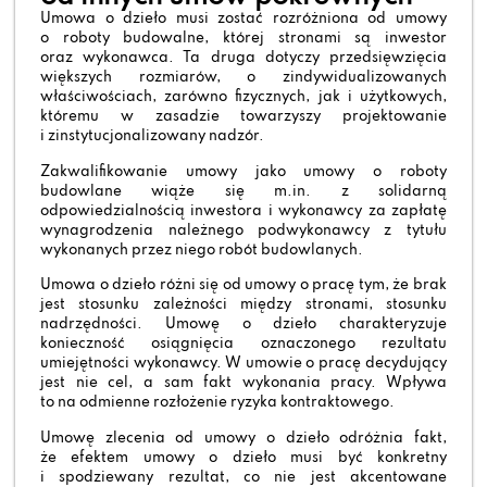
Umowa o dzieło musi zostać rozróżniona od umowy
o roboty budowalne, której stronami są inwestor
oraz wykonawca. Ta druga dotyczy przedsięwzięcia
większych rozmiarów, o zindywidualizowanych
właściwościach, zarówno fizycznych, jak i użytkowych,
któremu w zasadzie towarzyszy projektowanie
i zinstytucjonalizowany nadzór.
Zakwalifikowanie umowy jako umowy o roboty
budowlane wiąże się m.in. z solidarną
odpowiedzialnością inwestora i wykonawcy za zapłatę
wynagrodzenia należnego podwykonawcy z tytułu
wykonanych przez niego robót budowlanych.
Umowa o dzieło różni się od umowy o pracę tym, że brak
jest stosunku zależności między stronami, stosunku
nadrzędności. Umowę o dzieło charakteryzuje
konieczność osiągnięcia oznaczonego rezultatu
umiejętności wykonawcy. W umowie o pracę decydujący
jest nie cel, a sam fakt wykonania pracy. Wpływa
to na odmienne rozłożenie ryzyka kontraktowego.
Umowę zlecenia od umowy o dzieło odróżnia fakt,
że efektem umowy o dzieło musi być konkretny
i spodziewany rezultat, co nie jest akcentowane