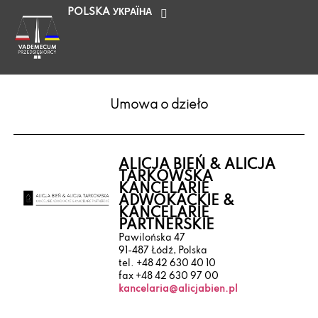
POLSKA
УКРАЇНА
Umowa o dzieło
ALICJA BIEŃ & ALICJA
TARKOWSKA
KANCELARIE
ADWOKACKIE &
KANCELARIE
PARTNERSKIE
Pawilońska 47
91-487 Łódź, Polska
tel. +48 42 630 40 10
fax +48 42 630 97 00
kancelaria@alicjabien.pl