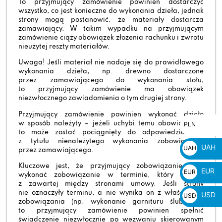
To przyjmujący zamówienie powinien dostarczyć
wszystko, co jest konieczne do wykonania dzieła, jednak
strony mogą postanowić, że materiały dostarcza
zamawiający. W takim wypadku na przyjmującym
zamówienie ciąży obowiązek złożenia rachunku i zwrotu
nieużytej reszty materiałów.
Uwaga! Jeśli materiał nie nadaje się do prawidłowego
wykonania dzieła, np. drewno dostarczone
przez zamawiającego do wykonania stołu,
to przyjmujący zamówienie ma obowiązek
niezwłocznego zawiadomienia o tym drugiej strony.
Przyjmujący zamówienie powinien wykonać dzieło
PLN
PLN
w sposób należyty – jeżeli uchybi temu obowiązkowi,
to może zostać pociągnięty do odpowiedzialności
zł
z tytułu nienależytego wykonania zobowiązania
UAH
UAH
przez zamawiającego.
₴
Kluczowe jest, że przyjmujący zobowiązanie musi
EUR
EUR
wykonać zobowiązanie w terminie, który wynika
€
z zawartej między stronami umowy. Jeśli strony
nie oznaczyły terminu, a nie wynika on z właściwości
USD
USD
zobowiązania (np. wykonanie garnituru ślubnego),
$
to przyjmujący zamówienie powinien spełnić
świadczenie niezwłocznie po wezwaniu skierowanym