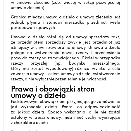
w umowie zlecenia (zob. więcej w sekcji poświęconej
umowie zlecenia).
Granica między umową o dzieło a umową zlecenia jest
jednak płynna i stanowi nierzadko przedmiot wielu
postępowań sądowych.
Umowa o dzieło różni się od umowy sprzedaży fakt,
że przedmiotem sprzedaży zwykle jest przedmiot już
istniejący w chwili zawierania umowy. Umowa o dzieło
polega na wytworzeniu nowej rzeczy i przeniesieniu
praw do rzeczy na zamawiającego. Z kolei w przypadku
rzeczy przyszłej (np. budynku mieszkalnego,
który ma zostać wybudowany) różnica wynika z celu
zawarcia umowy – celem umowy o dzieło jest stworzenie
rzeczy, a nie wyłącznie przeniesienie jej własności.
Prawa i obowiązki stron
umowy o dzieło
Podstawowym obowiązkiem przyjmującego zamówienie
jest wykonanie dzieła. Ponosi on odpowiedzialność
za jakość dzieła. Sposób wykonania, o ile nie został
ustalony w treści umowy, musi mieć cechy wynikające
z charakteru dzieła.