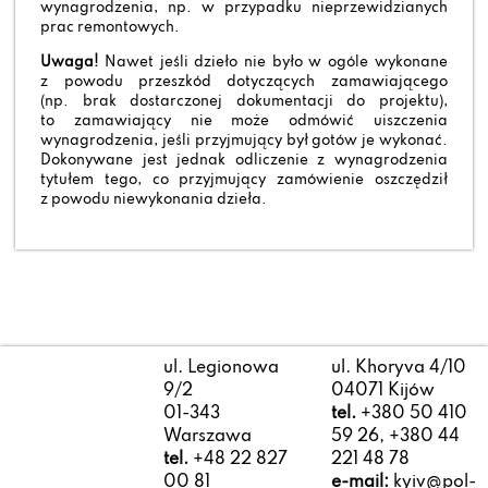
wynagrodzenia, np. w przypadku nieprzewidzianych
prac remontowych.
Uwaga!
Nawet jeśli dzieło nie było w ogóle wykonane
z powodu przeszkód dotyczących zamawiającego
(np. brak dostarczonej dokumentacji do projektu),
to zamawiający nie może odmówić uiszczenia
wynagrodzenia, jeśli przyjmujący był gotów je wykonać.
Dokonywane jest jednak odliczenie z wynagrodzenia
tytułem tego, co przyjmujący zamówienie oszczędził
z powodu niewykonania dzieła.
ul. Legionowa
ul. Khoryva 4/10
9/2
04071 Kijów
01-343
tel.
+380 50 410
Warszawa
59 26, +380 44
tel.
+48 22 827
221 48 78
00 81
e-mail:
kyiv@pol-