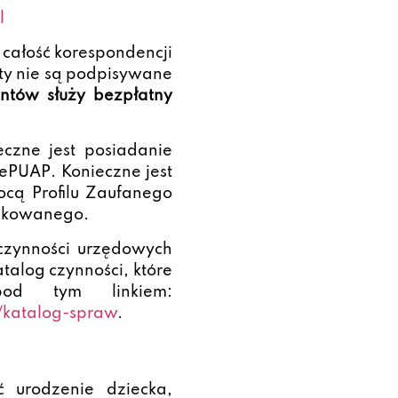
l
całość korespondencji
ty nie są podpisywane
ntów służy bezpłatny
czne jest posiadanie
ePUAP. Konieczne jest
cą Profilu Zaufanego
fikowanego.
zynności urzędowych
talog czynności, które
pod tym linkiem:
a/katalog-spraw
.
 urodzenie dziecka,