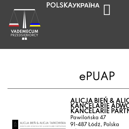
УКРАЇНА
POLSKA
ePUAP
ALICJA BIEŃ & AL
KANCELARIE ADWO
KANCELARIE PART
Pawilońska 47
91-487 Łódź, Polska