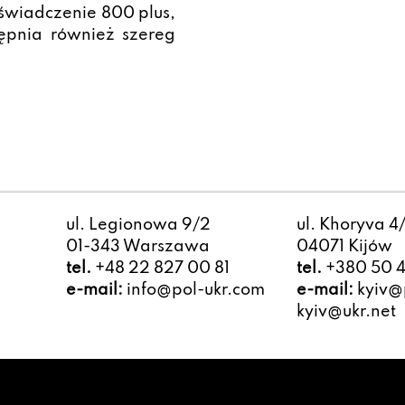
 świadczenie 800 plus,
ępnia również szereg
ul. Legionowa 9/2
ul. Khoryva 4
01-343 Warszawa
04071 Kijów
tel.
+48 22 827 00 81
tel.
+380 50 4
e-mail:
info@pol-ukr.com
e-mail:
kyiv@p
kyiv@ukr.net