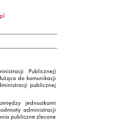
pl
istracji Publicznej)
łużąca do komunikacji
inistracji publicznej
omiędzy jednostkami
odmioty administracji
nia publiczne zlecone