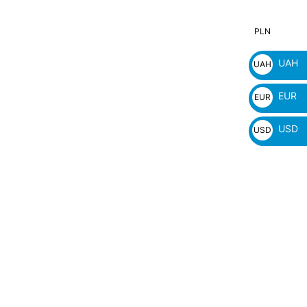
PLN
PLN
zł
UAH
UAH
₴
EUR
EUR
€
USD
USD
$