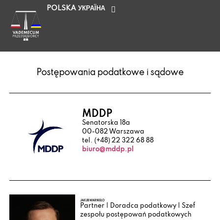
POLSKA
УКРАЇНА
Postępowania podatkowe i sądowe
MDDP
Senatorska 18a
00-082 Warszawa
tel. (+48) 22 322 68 88
biuro@mddp.pl
JAKUB WARNIEŁO
Partner | Doradca podatkowy | Szef
zespołu postępowań podatkowych