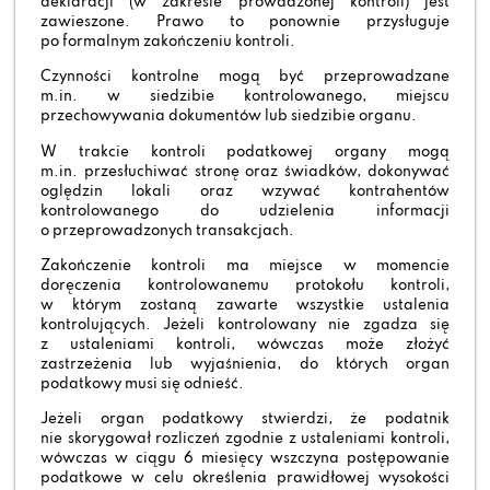
deklaracji (w zakresie prowadzonej kontroli) jest
zawieszone. Prawo to ponownie przysługuje
po formalnym zakończeniu kontroli.
Czynności kontrolne mogą być przeprowadzane
m.in. w siedzibie kontrolowanego, miejscu
przechowywania dokumentów lub siedzibie organu.
W trakcie kontroli podatkowej organy mogą
m.in. przesłuchiwać stronę oraz świadków, dokonywać
oględzin lokali oraz wzywać kontrahentów
kontrolowanego do udzielenia informacji
o przeprowadzonych transakcjach.
Zakończenie kontroli ma miejsce w momencie
doręczenia kontrolowanemu protokołu kontroli,
w którym zostaną zawarte wszystkie ustalenia
kontrolujących. Jeżeli kontrolowany nie zgadza się
z ustaleniami kontroli, wówczas może złożyć
zastrzeżenia lub wyjaśnienia, do których organ
podatkowy musi się odnieść.
Jeżeli organ podatkowy stwierdzi, że podatnik
nie skorygował rozliczeń zgodnie z ustaleniami kontroli,
wówczas w ciągu 6 miesięcy wszczyna postępowanie
podatkowe w celu określenia prawidłowej wysokości