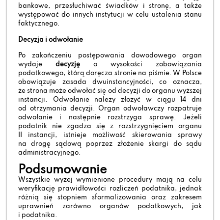
bankowe, przesłuchiwać świadków i stronę, a także
występować do innych instytucji w celu ustalenia stanu
faktycznego.
Decyzja i odwołanie
Po zakończeniu postępowania dowodowego organ
wydaje
decyzję
o wysokości zobowiązania
podatkowego, którą doręcza stronie na piśmie. W Polsce
obowiązuje zasada dwuinstancyjności, co oznacza,
że strona może odwołać się od decyzji do organu wyższej
instancji. Odwołanie należy złożyć w ciągu 14 dni
od otrzymania decyzji. Organ odwoławczy rozpatruje
odwołanie i następnie rozstrzyga sprawę. Jeżeli
podatnik nie zgadza się z rozstrzygnięciem organu
II instancji, istnieje możliwość skierowania sprawy
na drogę sądową poprzez złożenie skargi do sądu
administracyjnego.
Podsumowanie
Wszystkie wyżej wymienione procedury mają na celu
weryfikację prawidłowości rozliczeń podatnika, jednak
różnią się stopniem sformalizowania oraz zakresem
uprawnień zarówno organów podatkowych, jak
i podatnika.