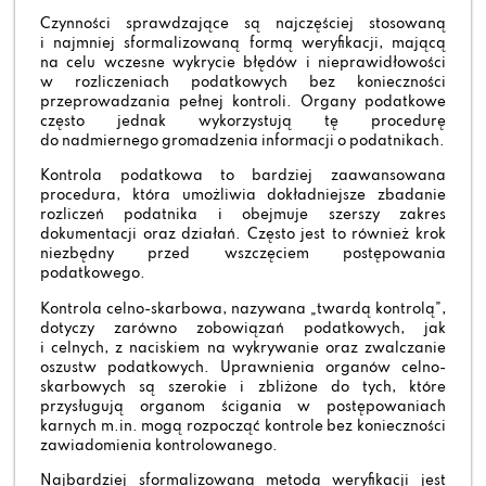
Czynności sprawdzające są najczęściej stosowaną
i najmniej sformalizowaną formą weryfikacji, mającą
na celu wczesne wykrycie błędów i nieprawidłowości
w rozliczeniach podatkowych bez konieczności
przeprowadzania pełnej kontroli. Organy podatkowe
często jednak wykorzystują tę procedurę
do nadmiernego gromadzenia informacji o podatnikach.
Kontrola podatkowa to bardziej zaawansowana
procedura, która umożliwia dokładniejsze zbadanie
rozliczeń podatnika i obejmuje szerszy zakres
dokumentacji oraz działań. Często jest to również krok
niezbędny przed wszczęciem postępowania
podatkowego.
Kontrola celno-skarbowa, nazywana „twardą kontrolą”,
dotyczy zarówno zobowiązań podatkowych, jak
i celnych, z naciskiem na wykrywanie oraz zwalczanie
oszustw podatkowych. Uprawnienia organów celno-
skarbowych są szerokie i zbliżone do tych, które
przysługują organom ścigania w postępowaniach
karnych m.in. mogą rozpocząć kontrole bez konieczności
zawiadomienia kontrolowanego.
Najbardziej sformalizowaną metodą weryfikacji jest