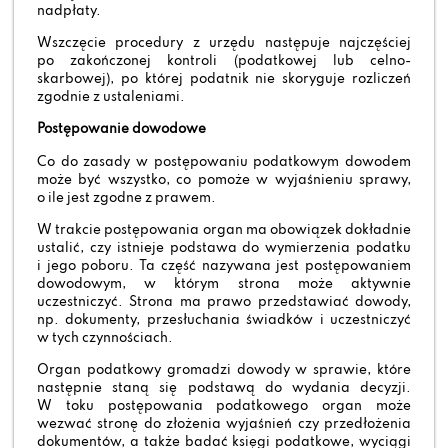
nadpłaty.
Wszczęcie procedury z urzędu następuje najczęściej
po zakończonej kontroli (podatkowej lub celno-
skarbowej), po której podatnik nie skoryguje rozliczeń
zgodnie z ustaleniami.
Postępowanie dowodowe
Co do zasady w postępowaniu podatkowym dowodem
może być wszystko, co pomoże w wyjaśnieniu sprawy,
o ile jest zgodne z prawem.
W trakcie postępowania organ ma obowiązek dokładnie
ustalić, czy istnieje podstawa do wymierzenia podatku
i jego poboru. Ta część nazywana jest postępowaniem
dowodowym, w którym strona może aktywnie
uczestniczyć. Strona ma prawo przedstawiać dowody,
np. dokumenty, przesłuchania świadków i uczestniczyć
w tych czynnościach.
Organ podatkowy gromadzi dowody w sprawie, które
następnie staną się podstawą do wydania decyzji.
W toku postępowania podatkowego organ może
wezwać stronę do złożenia wyjaśnień czy przedłożenia
dokumentów, a także badać księgi podatkowe, wyciągi