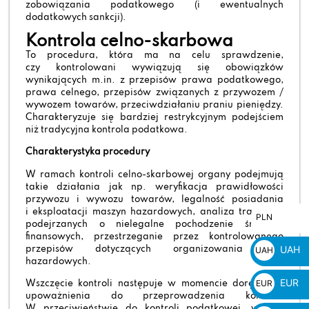
zobowiązania podatkowego (i ewentualnych
dodatkowych sankcji).
Kontrola celno-skarbowa
To procedura, która ma na celu sprawdzenie,
czy kontrolowani wywiązują się obowiązków
wynikających m.in. z przepisów prawa podatkowego,
prawa celnego, przepisów związanych z przywozem /
wywozem towarów, przeciwdziałaniu praniu pieniędzy.
Charakteryzuje się bardziej restrykcyjnym podejściem
niż tradycyjna kontrola podatkowa.
Charakterystyka procedury
W ramach kontroli celno-skarbowej organy podejmują
takie działania jak np. weryfikacja prawidłowości
przywozu i wywozu towarów, legalność posiadania
i eksploatacji maszyn hazardowych, analiza transakcji
PLN
PLN
podejrzanych o nielegalne pochodzenie środków
zł
finansowych, przestrzeganie przez kontrolowanego
UAH
przepisów dotyczących organizowania gier
UAH
hazardowych.
₴
EUR
EUR
Wszczęcie kontroli następuje w momencie doręczenia
upoważnienia do przeprowadzenia kontroli.
€
W przeciwieństwie do kontroli podatkowej, w tym