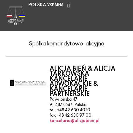
POLSKA
УКРАЇНА
Spółka komandytowo-akcyjna
ALICJA BIEŃ & ALICJA
TARKOWSKA
KANCELARIE
ADWOKACKIE &
KANCELARIE
PARTNERSKIE
Pawilońska 47
91-487 Łódź, Polska
tel. +48 42 630 40 10
fax +48 42 630 97 00
kancelaria@alicjabien.pl