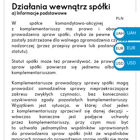
Działania wewnątrz spółki
a) Informacje podstawowe
PLN
PLN
W spółce komandytowo-akcyjnej każdy
zł
z komplementariuszy ma prawo i obowiązek
UAH
UAH
prowadzenia spraw spółki, chyba że pewne kwestie
zostały zastrzeżone dla walnego zgromadzenia czy rady
₴
nadzorczej (przez przepisy prawa lub postanowienia
EUR
EUR
statutu).
€
Statut spółki może też przewidywać, że prowadzenie
USD
USD
spraw spółki powierza się jednemu albo kilku
$
komplementariuszom.
Komplementariusze prowadzący sprawy spółki mogą
prowadzić samodzielnie sprawy nieprzekraczające
zakresu zwykłych czynności, bez konieczności
uzyskiwania zgody pozostałych komplementariuszy.
Wyjątkiem jest sytuacja, w której choć jeden
z komplementariuszy sprzeciwił się danej decyzji –
wówczas konieczne jest podjęcie uchwały
przez komplementariuszy, przy czym musi być
to uchwała jednomyślna wspólników uprawnionych
do prowadzenia spraw spółki (nikt ze wspólników
mających prawo do prowadzenia spraw spółki nie może