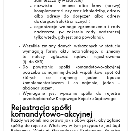
zamieszczany w statucie);
nazwiska i imiona albo firmy (nazwy)
komplementariuszy oraz ich siedziby, adresy
albo adresy do doręczeń albo adresy
do doręczeń elektronicznych;
organizację walnego zgromadzenia i rady
nadzorczej (w zakresie rady nadzorczej
tylko wtedy, gdy jest ona powołana).
Wszelkie zmiany danych wskazanych w statucie
wymagają formy aktu notarialnego, a zmiany
te należy zgłaszać sądowi rejestrowemu
(tj. do KRS).
Do powstania spółki komandytowo-akcyjnej
potrzeba co najmniej dwóch wspólników, spośród
których co najmniej jeden będzie
komplementariuszem i co najmniej jeden –
akcjonariuszem.
Wymagane jest wpisanie spółki do rejestru
przedsiębiorców Krajowego Rejestru Sądowego.
Rejestracja spółki
komandytowo-akcyjnej
Każdy wspólnik ma prawo jak i obowiązek, aby zgłosić
spółkę do rejestru. Właściwy w tym przypadku jest Sąd