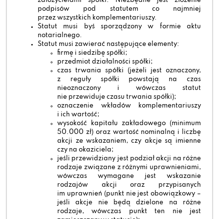
założycielami spółki. Niezbędne jest złożenie
podpisów pod statutem co najmniej
przez wszystkich komplementariuszy.
Statut musi byś sporządzony w formie aktu
notarialnego.
Statut musi zawierać następujące elementy:
firmę i siedzibę spółki;
przedmiot działalności spółki;
czas trwania spółki (jeżeli jest oznaczony,
z reguły spółki powstają na czas
nieoznaczony i wówczas statut
nie przewiduje czasu trwania spółki);
oznaczenie wkładów komplementariuszy
i ich wartość;
wysokość kapitału zakładowego (minimum
50.000 zł) oraz wartość nominalną i liczbę
akcji ze wskazaniem, czy akcje są imienne
czy na okaziciela;
jeśli przewidziany jest podział akcji na różne
rodzaje związane z różnymi uprawnieniami,
wówczas wymagane jest wskazanie
rodzajów akcji oraz przypisanych
im uprawnień (punkt nie jest obowiązkowy –
jeśli akcje nie będą dzielone na różne
rodzaje, wówczas punkt ten nie jest