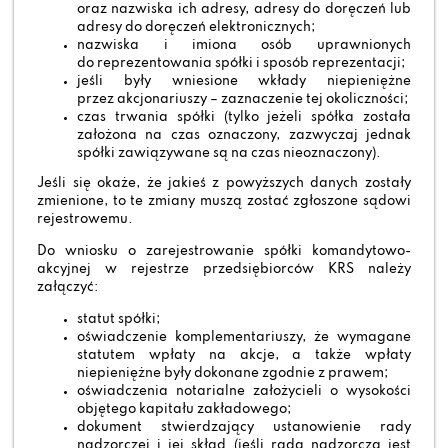
oraz nazwiska ich adresy, adresy do doręczeń lub
adresy do doręczeń elektronicznych;
nazwiska i imiona osób uprawnionych
do reprezentowania spółki i sposób reprezentacji;
jeśli były wniesione wkłady niepieniężne
przez akcjonariuszy – zaznaczenie tej okoliczności;
czas trwania spółki (tylko jeżeli spółka została
założona na czas oznaczony, zazwyczaj jednak
spółki zawiązywane są na czas nieoznaczony).
Jeśli się okaże, że jakieś z powyższych danych zostały
zmienione, to te zmiany muszą zostać zgłoszone sądowi
rejestrowemu.
Do wniosku o zarejestrowanie spółki komandytowo-
akcyjnej w rejestrze przedsiębiorców KRS należy
załączyć:
statut spółki;
oświadczenie komplementariuszy, że wymagane
statutem wpłaty na akcje, a także wpłaty
niepieniężne były dokonane zgodnie z prawem;
oświadczenia notarialne założycieli o wysokości
objętego kapitału zakładowego;
dokument stwierdzający ustanowienie rady
nadzorczej i jej skład (jeśli rada nadzorcza jest