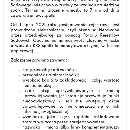
Rejonowy (Wydział Gospodarczy Krajowego Rejestru
Sądowego) miejscowo właściwy ze względu na siedzibę
spółki. Termin na złożenie wniosku to 7 dni od dnia
zawarcia umowy spółki.
Od 1 lipca 2021 roku postępowanie rejestrowe jest
prowadzone elektronicznie, czyli pisma są kierowane
przez przedsiębiorcę za pomocą Portalu Rejestrów
Sądowych. Obecnie nie ma możliwości złożenia wniosku
o wpis do KRS spółki komandytowo-akcyjnej w formie
papierowej.
Zgłoszenie powinno zawierać:
firmę, siedzibę i adres spółki;
przedmiot działalności spółki;
wysokość kapitału zakładowego, liczbę, wartość
nominalna akcji;
liczba akcji uprzywilejowanych i rodzaj
uprzywilejowania, jeśli statut je przewiduje (punkt
nieobowiązkowy – jeśli nie występują akcje
uprzywilejowane, to nie umieszcza się o nich
informacji w zgłoszeniu);
wzmianka, jaka część kapitału zakładowego
została wpłacona przed zarejestrowaniem;
nazwiska i imiona albo firmy komplementariuszy