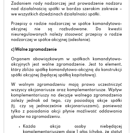
Zadaniem rady nadzorczej jest prowadzenie nadzoru
nad działalnością spółki w bardzo szerokim zakresie –
we wszystkich dziedzinach działalności spółki.
Przepisy o radzie nadzorczej w spółce komandytowo-
akcyjnej nie są rozbudowane. Do kwestii
nieuregulowanych należy stosować przepisy o radzie
nadzorczej w spółce akcyjnej (odesłanie).
c) Walne zgromadzenie
Organem obowiązkowym w spółkach komandytowo-
akcyjnych jest walne zgromadzenie. Jest to element,
który zbliża spółkę komandytowo-akcyjną do konstrukcji
spółki akcyjnej (będącej spółką kapitałową).
W walnym zgromadzeniu mają prawo uczestniczyć
wszyscy akcjonariusze oraz komplementariusze. Wpływ
komplementariuszy na decyzje walnego zgromadzenia
zależy jednak od tego, czy posiadają akcje spółki
(tj. czy są jednocześnie akcjonariuszami), ponieważ
tylko z posiadania akcji płynie możliwość oddawania
głosów na zgromadzeniu.
Każda akcja osoby niebędącej
komplementariuszem daje 1 głos (chyba, że statut