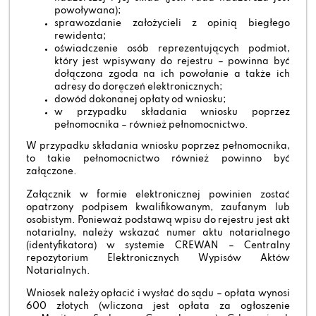
powoływana);
sprawozdanie założycieli z opinią biegłego
rewidenta;
oświadczenie osób reprezentujących podmiot,
który jest wpisywany do rejestru – powinna być
dołączona zgoda na ich powołanie a także ich
adresy do doręczeń elektronicznych;
dowód dokonanej opłaty od wniosku;
w przypadku składania wniosku poprzez
pełnomocnika – również pełnomocnictwo.
W przypadku składania wniosku poprzez pełnomocnika,
to takie pełnomocnictwo również powinno być
załączone.
Załącznik w formie elektronicznej powinien zostać
opatrzony podpisem kwalifikowanym, zaufanym lub
osobistym. Ponieważ podstawą wpisu do rejestru jest akt
notarialny, należy wskazać numer aktu notarialnego
(identyfikatora) w systemie CREWAN – Centralny
repozytorium Elektronicznych Wypisów Aktów
Notarialnych.
Wniosek należy opłacić i wysłać do sądu – opłata wynosi
600 złotych (wliczona jest opłata za ogłoszenie