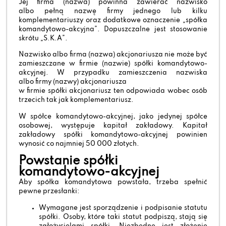
Jej firma (nazwa) powinna zawierać nazwisko
albo pełną nazwę firmy jednego lub kilku
komplementariuszy oraz dodatkowe oznaczenie „spółka
komandytowo-akcyjna”. Dopuszczalne jest stosowanie
skrótu „S.K.A”.
Nazwisko albo firma (nazwa) akcjonariusza nie może być
zamieszczane w firmie (nazwie) spółki komandytowo-
akcyjnej. W przypadku zamieszczenia nazwiska
albo firmy (nazwy) akcjonariusza
w firmie spółki akcjonariusz ten odpowiada wobec osób
trzecich tak jak komplementariusz.
W spółce komandytowo-akcyjnej, jako jedynej spółce
osobowej, występuje kapitał zakładowy. Kapitał
zakładowy spółki komandytowo-akcyjnej powinien
wynosić co najmniej 50 000 złotych.
Powstanie spółki
komandytowo-akcyjnej
Aby spółka komandytowa powstała, trzeba spełnić
pewne przesłanki:
Wymagane jest sporządzenie i podpisanie statutu
spółki. Osoby, które taki statut podpiszą, stają się