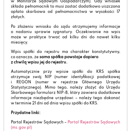
w Monitorze Sądowym Gospodarczym). Gdy wniosek
składa pełnomocnik to musi zostać dodatkowo uiszczona
opłata skarbowa od pełnomocnictwa w wysokości 17
złotych.
Po złożeniu wniosku do sądu otrzymujemy informacje
o nadaniu sprawie sygnatury. Oczekiwanie na wpis
może w praktyce trwać od kilku dni do nawet kilku
miesięcy.
Wpis spółki do rejestru ma charakter konstytutywny,
co oznacza, że
sama spółka powstaje dopiero
z chwilą wpisu jej do rejestru.
Automatycznie przy wpisie spółki do KRS spółka
otrzymuje swój NIP (numer identyfikacji podatkowej
i REGON (numer w rejestrze Głównego Urzędu
Statystycznego). Mimo tego, należy złożyć do Urzędu
Skarbowego formularz NIP-8, który zawiera dodatkowe
informacje niezbędne urzędowi – należy tego dokonać
w terminie 21 dni od dnia wpisu spółki do KRS.
Przydatne linki:
Portal Rejestrów Sądowych –
Portal Rejestrów Sądowych
(ms.gov.pl)