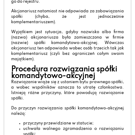
go do rejestru.
Akcjonariusz natomiast nie odpowiada za zobowiązania
spółki (chyba, że jest jednocześnie
komplementariuszem).
Wyjątkiem jest sytuacja, gdyby nazwisko albo firma
(nazwa) akcjonariusza była zamieszczona w firmie
(nazwie) spółki komandytowo-akcyjnej. Wówczas
akcjonariusz ten odpowiada wobec osób trzecich tak jak
komplementariusz (czyli bez ograniczeń całym swoim
majątkiem).
Procedura rozwiązania spółki
komandytowo-akcyjnej
Rozwiązanie wiąże się z ustaniem bytu prawnego spółki,
a wobec wspólników oznacza to utratę członkostwa.
Istnieją różne przyczyny, które powodują rozwiązanie
spółki.
Do przyczyn rozwiązania spółki komandytowo-akcyjnej
należą:
przyczyny przewidziane w statucie;
uchwała walnego zgromadzenia o rozwiązaniu
spółki;