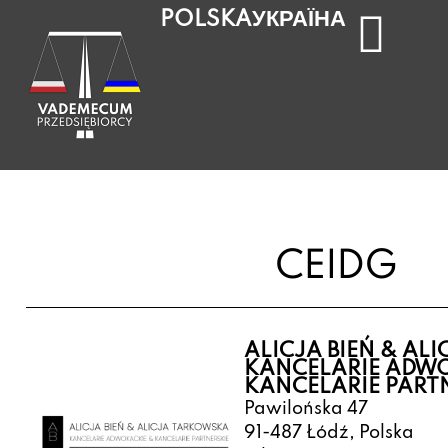
УКРАЇНА
POLSKA
CEIDG
ALICJA BIEŃ & AL
KANCELARIE ADWO
KANCELARIE PART
Pawilońska 47
91-487 Łódź, Polska