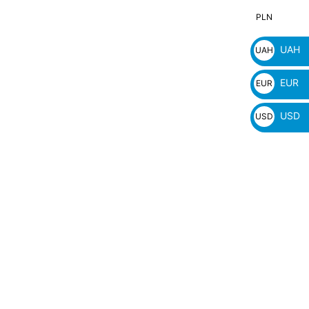
PLN
PLN
zł
UAH
UAH
₴
EUR
EUR
€
USD
USD
$