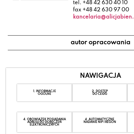
tel. +48 42 630 40 10
fax +48 42 630 97 00
kancelaria@alicjabien.
autor opracowania
NAWIGACJA
1. INFORMACJE
2. DOSTĘP
OGÓLNE
DO CEIDG
4. OBOWIĄZEK POSIADANIA
4. AUTOMATYCZNE
ADRESU DO DORĘCZEŃ
NADANIE NIP I REGON
ELEKTRONICZNYCH