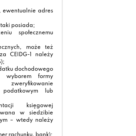
, ewentualnie adres
 taki posiada;
zeniu społecznemu
ecznych, może też
rza CEIDG-1 należy
);
podatku dochodowego
ed wyborem formy
weryfikowanie
cą podatkowym lub
tacji księgowej
ywana w siedzibie
wym – wtedy należy
er rachunku, bank);