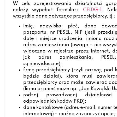
W celu zarejestrowania działalności go
należy wypełnić formularz
CEIDG-1
. Nal
wszystkie dane dotyczące przedsiębiorcy, tj.:
imię, nazwisko, płeć, dane dowod
paszportu, nr PESEL, NIP (jeśli przedsi
datę i miejsce urodzenia, imiona rodz
adres zamieszkania (uwaga – nie wszyst
widoczne w rejestrze przez internet, d
jak adres zamieszkania, PESE
są niewidoczne);
firmę przedsiębiorcy (czyli nazwę, pod 
będzie działał), która musi zawier
przedsiębiorcy oraz może zawierać do
(firma brzmieć może np. „Jan Kowalski Us
rodzaj prowadzonej działalnośc
odpowiednich kodów PKD);
dane kontaktowe (adres e-mail, numer te
internetowej) – można zaznaczyć opcje,