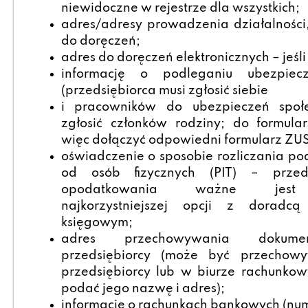
niewidoczne w rejestrze dla wszystkich;
adres/adresy prowadzenia działalności
do doręczeń;
adres do doręczeń elektronicznych – jeśli
informację o podleganiu ubezpiec
(przedsiębiorca musi zgłosić siebie
i pracowników do ubezpieczeń społ
zgłosić członków rodziny; do formula
więc dołączyć odpowiedni formularz ZUS
oświadczenie o sposobie rozliczania 
od osób fizycznych (PIT) – prz
opodatkowania ważne jest z
najkorzystniejszej opcji z dorad
księgowym;
adres przechowywania dokumen
przedsiębiorcy (może być przechow
przedsiębiorcy lub w biurze rachunko
podać jego nazwę i adres);
informacje o rachunkach bankowych (num