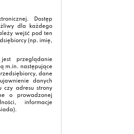
ronicznej. Dostęp
ożliwy dla każdego
należy wejść pod ten
siębiorcy (np. imię,
jest przeglądanie
ą m.in. następujące
rzedsiębiorcy, dane
ujawnienie danych
u czy adresu strony
ane o prowadzonej
ności, informacje
siada).