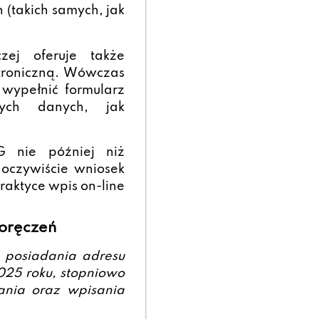
 (takich samych, jak
czej oferuje także
troniczną. Wówczas
wypełnić formularz
ych danych, jak
G nie później niż
 oczywiście wniosek
raktyce wpis on-line
oręczeń
k posiadania adresu
025 roku, stopniowo
ania oraz wpisania