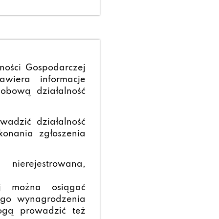
lności Gospodarczej
awiera informacje
sobową działalność
wadzić działalność
onania zgłoszenia
ierejestrowana,
ej można osiągać
ego wynagrodzenia
mogą prowadzić też