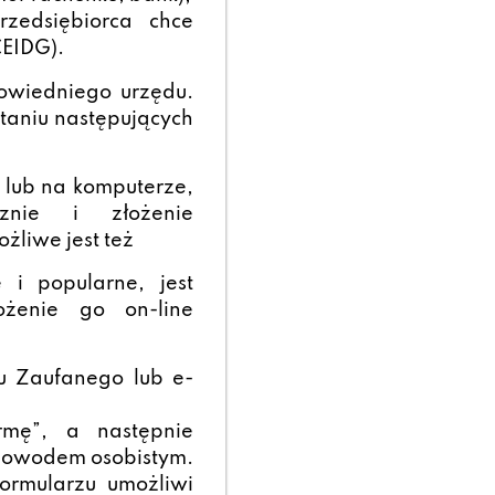
rzedsiębiorca chce
CEIDG).
owiedniego urzędu.
taniu następujących
 lub na komputerze,
znie i złożenie
żliwe jest też
i popularne, jest
łożenie go on-line
lu Zaufanego lub e-
irmę”, a następnie
-dowodem osobistym.
ormularzu umożliwi