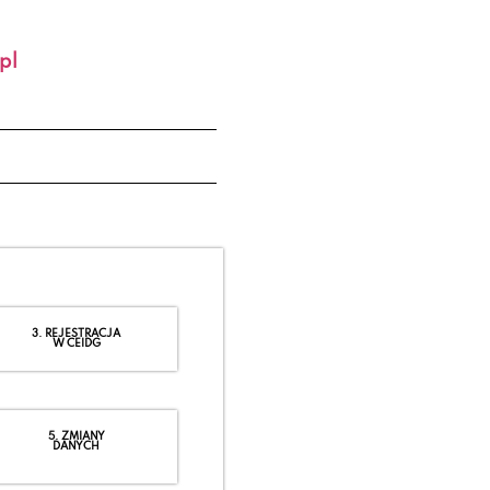
pl
3. REJESTRACJA
W CEIDG
5. ZMIANY
DANYCH