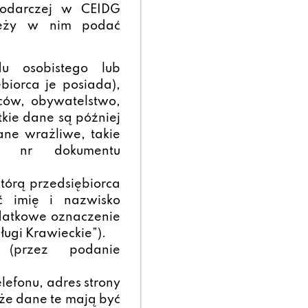
spodarczej w CEIDG
eży w nim podać
u osobistego lub
ębiorca je posiada),
iców, obywatelstwo,
kie dane są później
ane wrażliwe, takie
L, nr dokumentu
którą przedsiębiorca
ać imię i nazwisko
datkowe oznaczenie
ługi Krawieckie”).
i (przez podanie
lefonu, adres strony
 że dane te mają być