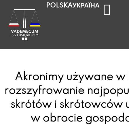
УКРАЇНА
POLSKA
Akronimy używane w b
rozszyfrowanie najpopu
skrótów i skrótowców
w obrocie gospod