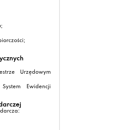
u;
iorczości;
zycznych
strze Urzędowym
 System Ewidencji
darczej
darcza: