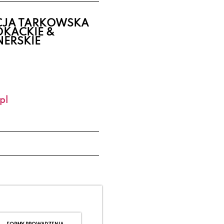
ICJA TARKOWSKA
KACKIE &
NERSKIE
pl