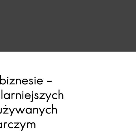
iznesie –
larniejszych
 używanych
arczym