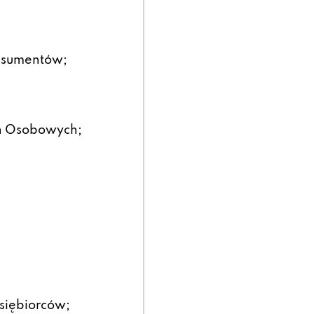
onsumentów;
h Osobowych;
;
siębiorców;