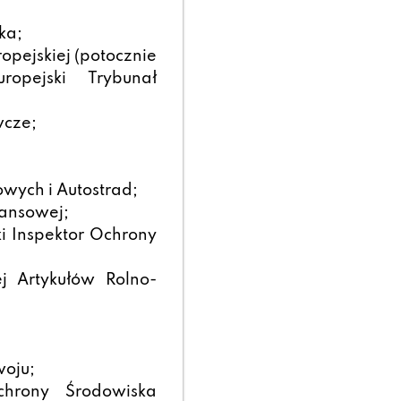
ka;
opejskiej (potocznie
opejski Trybunał
cze;
wych i Autostrad;
nansowej;
 Inspektor Ochrony
j Artykułów Rolno-
oju;
rony Środowiska