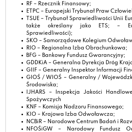
RF – Rzecznik Finansowy;
ETPC – Europejski Trybunał Praw Człowie
TSUE – Trybunał Sprawiedliwości Unii Eur
także określany jako ETS; – Eur
Sprawiedliwości);
SKO – Samorządowe Kolegium Odwoław
RIO – Regionalna Izba Obrachunkowa;
BFG – Bankowy Fundusz Gwarancyjny;
GDDKiA – Generalna Dyrekcja Dróg Krajo
GIIF – Generalny Inspektor Informacji Fi
GIOŚ / WIOŚ – Generalny / Wojewódzki
Środowiska;
IJHARS – Inspekcja Jakości Handlowe
Spożywczych
KNF – Komisja Nadzoru Finansowego;
KIO – Krajowa Izba Odwoławcza;
NCBiR – Narodowe Centrum Badań i Rozw
NFOŚiGW – Narodowy Fundusz Och