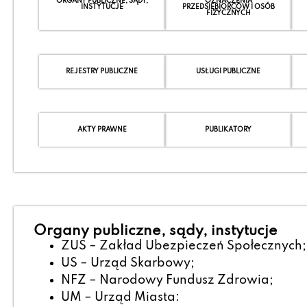
ORGANY PUBLICZNE, SĄDY,
OZNACZENIA
INSTYTUCJE
PRZEDSIĘBIORCÓW I OSÓB
FIZYCZNYCH
REJESTRY PUBLICZNE
USŁUGI PUBLICZNE
AKTY PRAWNE
PUBLIKATORY
Organy publiczne, sądy, instytucje
ZUS – Zakład Ubezpieczeń Społecznych;
US – Urząd Skarbowy;
NFZ – Narodowy Fundusz Zdrowia;
UM – Urząd Miasta: