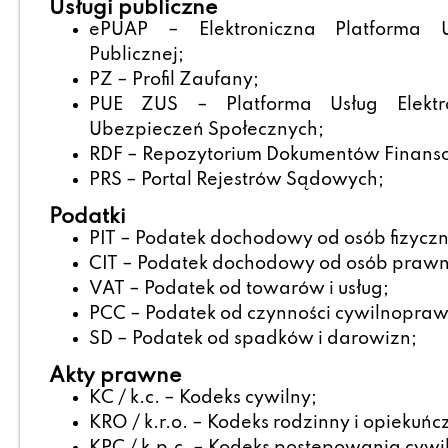
Usługi publiczne
ePUAP – Elektroniczna Platforma Us
Publicznej;
PZ – Profil Zaufany;
PUE ZUS – Platforma Usług Elektr
Ubezpieczeń Społecznych;
RDF – Repozytorium Dokumentów Finans
PRS – Portal Rejestrów Sądowych;
Podatki
PIT – Podatek dochodowy od osób fizyczn
CIT – Podatek dochodowy od osób prawn
VAT – Podatek od towarów i usług;
PCC – Podatek od czynności cywilnopra
SD – Podatek od spadków i darowizn;
Akty prawne
KC / k.c. – Kodeks cywilny;
KRO / k.r.o. – Kodeks rodzinny i opiekuńc
KPC / k.p.c. – Kodeks postępowania cywi