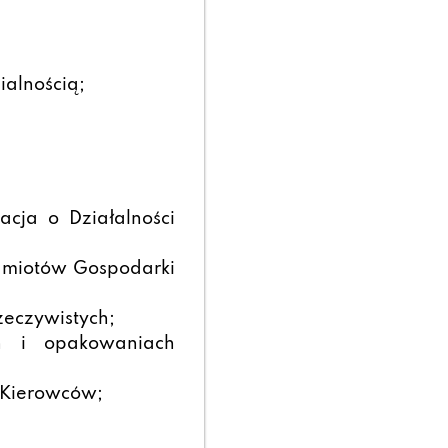
ialnością;
acja o Działalności
dmiotów Gospodarki
zeczywistych;
 i opakowaniach
 Kierowców;