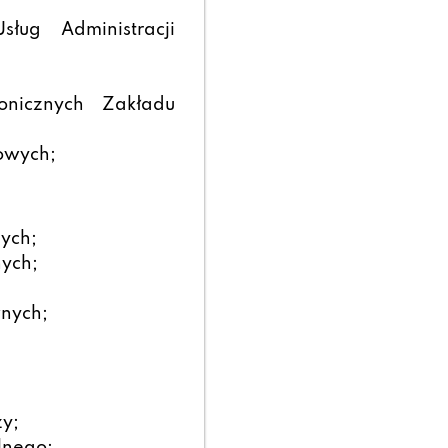
ług Administracji
onicznych Zakładu
owych;
ych;
ych;
wnych;
zy;
lnego;