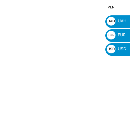
PLN
PLN
zł
UAH
UAH
₴
EUR
EUR
€
USD
USD
$