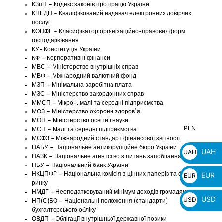
КЗпП – Кодекс законів про працю України
КНЕДП – Кваліфікований надавач електронних довірчих
послуг
КОПФГ – Класифікатор організаційно-правових форм
господарювання
КУ- Конституція України
КФ – Корпоративні фінанси
МВС – Міністерство внутрішніх справ
МВФ – Міжнародний валютний фонд
МЗП – Мінімальна заробітна плата
МЗС – Міністерство закордонних справ
ММСП – Мікро-, малі та середні підприємства
МОЗ – Міністерство охорони здоров’я
МОН – Міністерство освіти і науки
PLN
PLN
МСП – Малі та середні підприємства
МСФЗ – Міжнародний стандарт фінансової звітності
zł
НАБУ – Національне антикорупційне бюро України
UAH
UAH
НАЗК – Національне агентство з питань запобігання корупції
₴
НБУ – Національний банк України
EUR
НКЦПФР – Національна комісія з цінних паперів та фондового
EUR
ринку
€
НМДГ – Неоподатковуваний мінімум доходів громадян
USD
USD
НП(С)БО – Національні положення (стандарти)
бухгалтерського обліку
$
ОВДП – Облігації внутрішньої державної позики