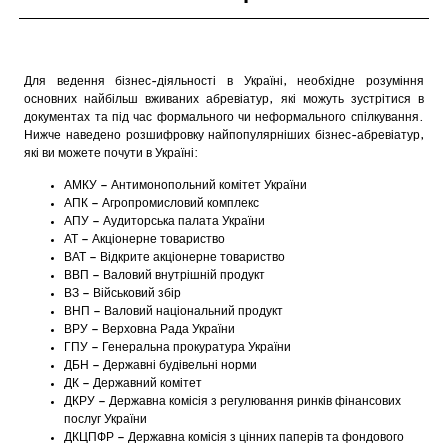
Для ведення бізнес-діяльності в Україні, необхідне розуміння
основних найбільш вживаних абревіатур, які можуть зустрітися в
документах та під час формального чи неформального спілкування.
Нижче наведено розшифровку найпопулярніших бізнес-абревіатур,
які ви можете почути в Україні:
АМКУ – Антимонопольний комітет України
АПК – Агропромисловий комплекс
АПУ – Аудиторська палата України
АТ – Акціонерне товариство
ВАТ – Відкрите акціонерне товариство
ВВП – Валовий внутрішній продукт
ВЗ – Військовий збір
ВНП – Валовий національний продукт
ВРУ – Верховна Рада України
ГПУ – Генеральна прокуратура України
ДБН – Державні будівельні норми
ДК – Державний комітет
ДКРУ – Державна комісія з регулювання ринків фінансових
послуг України
ДКЦПФР – Державна комісія з цінних паперів та фондового