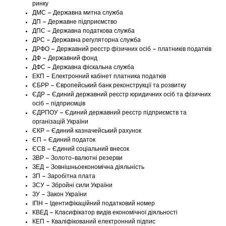
ринку
ДМС – Державна митна служба
ДП – Державне підприємство
ДПС – Державна податкова служба
ДРС – Державна регуляторна служба
ДРФО – Державний реєстр фізичних осіб – платників податків
ДФ – Державний фонд
ДФС – Державна фіскальна служба
ЕКП – Електронний кабінет платника податків
ЄБРР – Європейський банк реконструкції та розвитку
ЄДР – Єдиний державний реєстр юридичних осіб та фізичних
осіб – підприємців
ЄДРПОУ – Єдиний державний реєстр підприємств та
організацій України
ЄКР – Єдиний казначейський рахунок
ЄП – Єдиний податок
ЄСВ – Єдиний соціальний внесок
ЗВР – Золото-валютні резерви
ЗЕД – Зовнішньоекономічна діяльність
ЗП – Заробітна плата
ЗСУ – Збройні сили України
ЗУ – Закон України
ІПН – Ідентифікаційний податковий номер
КВЕД – Класифікатор видів економічної діяльності
КЕП – Кваліфікований електронний підпис