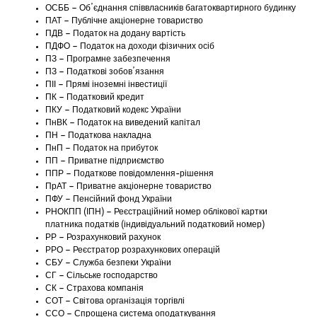
ОСББ – Об’єднання співвласників багатоквартирного будинку
ПАТ – Публічне акціонерне товариство
ПДВ – Податок на додану вартість
ПДФО – Податок на доходи фізичних осіб
ПЗ – Програмне забезпечення
ПЗ – Податкові зобов’язання
ПІІ – Прямі іноземні інвестиції
ПК – Податковий кредит
ПКУ – Податковий кодекс України
ПнВК – Податок на виведений капітал
ПН – Податкова накладна
ПнП – Податок на прибуток
ПП – Приватне підприємство
ППР – Податкове повідомлення-рішення
ПрАТ – Приватне акціонерне товариство
ПФУ – Пенсійний фонд України
РНОКПП (ІПН) – Реєстраційний номер облікової картки
платника податків (індивідуальний податковий номер)
РР – Розрахунковий рахунок
РРО – Реєстратор розрахункових операцій
СБУ – Служба безпеки України
СГ – Сільське господарство
СК – Страхова компанія
СОТ – Світова організація торгівлі
ССО – Спрощена система оподаткування