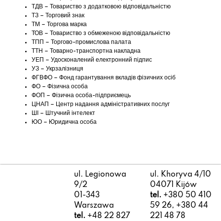
ТДВ – Товариство з додатковою відповідальністю
ТЗ – Торговий знак
ТМ – Торгова марка
ТОВ – Товариство з обмеженою відповідальністю
ТПП – Торгово-промислова палата
ТТН – Товарно-транспортна накладна
УЕП – Удосконалений електронний підпис
УЗ – Укрзалізниця
ФГВФО – Фонд гарантування вкладів фізичних осіб
ФО – Фізична особа
ФОП – Фізична особа-підприємець
ЦНАП – Центр надання адміністративних послуг
ШІ – Штучний інтелект
ЮО – Юридична особа
ul. Legionowa
ul. Khoryva 4/10
9/2
04071 Kijów
01-343
tel.
+380 50 410
Warszawa
59 26, +380 44
tel.
+48 22 827
221 48 78