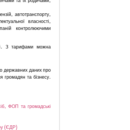
ячами та їх родичами,
цензій, автотранспорту,
ектуальної власності,
паній контролюючими
ні. З тарифами можна
до державних даних про
я громадян та бізнесу.
іб, ФОП та громадські
ру (ЄДР)