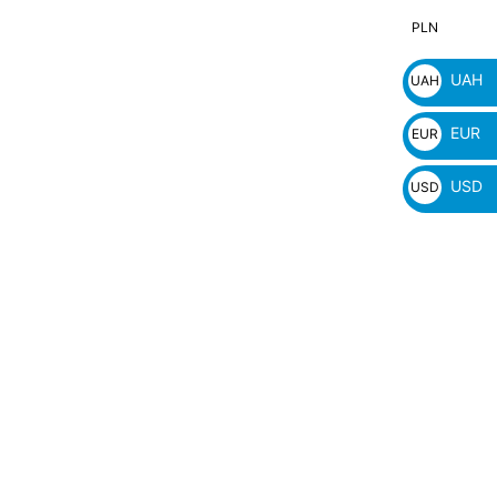
PLN
PLN
zł
UAH
UAH
₴
EUR
EUR
€
USD
USD
$