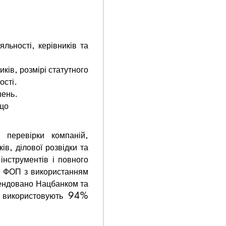
льності, керівників та
ків, розмірі статутного
ості.
шень.
ощо
перевірки компаній,
в, ділової розвідки та
інструментів і повного
та ФОП з використанням
мендовано Нацбанком та
о використовують 94%