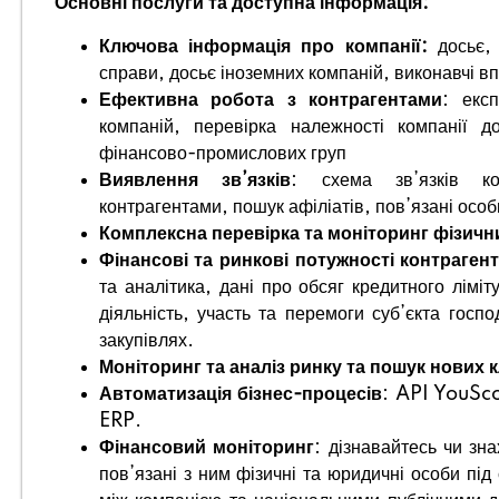
Основні послуги та доступна інформація:
Ключова інформація про компанії:
досьє, 
справи, досьє іноземних компаній, виконавчі 
Ефективна робота з контрагентами
: експ
компаній, перевірка належності компанії до
фінансово-промислових груп
Виявлення зв’язків
: схема зв’язків ко
контрагентами, пошук афіліатів, пов’язані особ
Комплексна перевірка та моніторинг фізичн
Фінансові та ринкові потужності контраген
та аналітика, дані про обсяг кредитного ліміт
діяльність, участь та перемоги суб’єкта госп
закупівлях.
Моніторинг та аналіз ринку та пошук нових 
Автоматизація бізнес-процесів
: API YouSco
ERP.
Фінансовий моніторинг
: дізнавайтесь чи зн
пов’язані з ним фізичні та юридичні особи під 