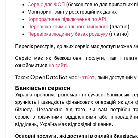
Сервіс для ФОП
(безкоштовно для приватних п
Моніторинг змін у реєстраційних даних
Корпоративне підключення по АРІ
Перевірка кримінального минулого
(платно)
Перевірка людини у базах розшуку
(платно)
Перелік реєстрів, до яких сервіс має доступ можна з
Сервіс має як безкоштовні послуги, так і плат
ознайомитися
на сайті
.
Також OpenDataBot має
Чатбот
, який доступний 
Банківські сервіси
Україна пропонує різноманітні сучасні банківські се
зручність і швидкість фінансових операцій як для ф
бізнесу. Незалежно від того, чи вам потрібен тр
сервіс з фізичними відділеннями або інноваційн
відділень, Україна має відповідні рішення.
Основні послуги, які доступні в онлайн банківськ