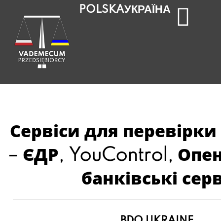
УКРАЇНА
POLSKA
Сервіси для перевірки
– ЄДР, YouControl, Опе
банківські сер
BDO UKRAINE