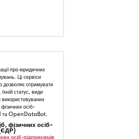
мації про юридичних
увань. Ці сервіси
що дозволяє отримувати
їхній статус, види
ш використовуваних
фізичних осіб-
ol та OpenDataBot.
б, фізичних осіб-
(ЄДР)
них осіб-підприємців