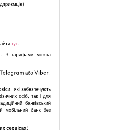
ідприємців)
найти
тут
.
ні. З тарифами можна
у Telegram або Viber.
рвіси, які забезпечують
ізичних осіб, так і для
адиційний банківський
ий мобільний банк без
их сервісах: