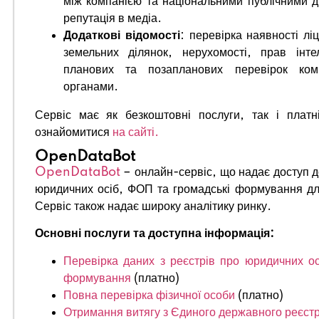
між компанією та національними публічними ді
репутація в медіа.
Додаткові відомості
: перевірка наявності лі
земельних ділянок, нерухомості, прав інтел
планових та позапланових перевірок ком
органами.
Сервіс має як безкоштовні послуги, так і плат
ознайомитися
на сайті.
OpenDataBot
OpenDataBot
– онлайн-сервіс, що надає доступ 
юридичних осіб, ФОП та громадські формування дл
Сервіс також надає широку аналітику ринку.
Основні послуги та доступна інформація:
Перевірка даних з реєстрів про юридичних ос
формування
(платно)
Повна перевірка фізичної особи
(платно)
Отримання витягу з Єдиного державного реєст