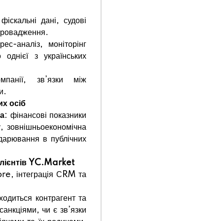
фіскальні дані, судові
впровадження.
рес-аналіз, моніторінг
 однієї з українських
мпанії, зв’язки між
и.
их осіб
та
: фінансові показники
у, зовнішньоекономічна
одарювання в публічних
клієнтів YC.Market
re, інтеграція СRM та
аходиться контрагент та
санкціями, чи є зв’язки