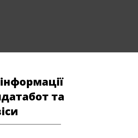
 інформації
ндатабот та
віси