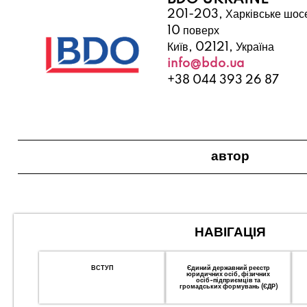
201-203, Харківське шос
10 поверх
Київ, 02121, Україна
info@bdo.ua
+38 044 393 26 87
автор
НАВІГАЦІЯ
ВСТУП
Єдиний державний реєстр
юридичних осіб, фізичних
осіб-підприємців та
громадських формувань (ЄДР)