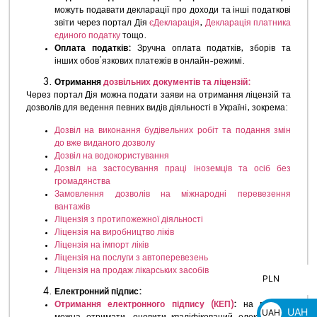
можуть подавати декларації про доходи та інші податкові
звіти через портал Дія
єДекларація
,
Декларація платника
єдиного податку
тощо.
Оплата податків:
Зручна оплата податків, зборів та
інших обов’язкових платежів в онлайн-режимі.
Отримання
дозвільних документів та ліцензій:
Через портал Дія можна подати заяви на отримання ліцензій та
дозволів для ведення певних видів діяльності в Україні, зокрема:
Дозвіл на виконання будівельних робіт та подання змін
до вже виданого дозволу
Дозвіл на водокористування
Дозвіл на застосування праці іноземців та осіб без
громадянства
Замовлення дозволів на міжнародні перевезення
вантажів
Ліцензія з протипожежної діяльності
Ліцензія на виробництво ліків
Ліцензія на імпорт ліків
Ліцензія на послуги з автоперевезень
Ліцензія на продаж лікарських засобів
PLN
PLN
Електронний підпис:
zł
Отримання електронного підпису (КЕП)
:
на порталі
UAH
UAH