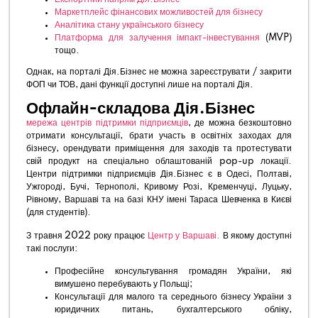
Маркетплейс фінансових можливостей для бізнесу
Аналітика стану українського бізнесу
Платформа для залучення імпакт-інвестування
(MVP)
тощо.
Однак, на порталі Дія.Бізнес не можна зареєструвати / закрити
ФОП чи ТОВ, дані функції доступні лише на порталі Дія.
Офлайн-складова Дія.Бізнес
мережа центрів підтримки підприємців
, де можна безкоштовно
отримати консультації, брати участь в освітніх заходах для
бізнесу, орендувати приміщення для заходів та протестувати
свій продукт на спеціально облаштованій pop-up локації.
Центри ‌підтримки‌ ‌підприємців‌ ‌Дія.Бізнес є в Одесі, Полтаві,
Ужгороді, Бучі, Тернополі, Кривому Розі, Кременчуці, Луцьку,
Рівному, Варшаві та на базі КНУ імені Тараса Шевченка в Києві
(для студентів).
З травня 2022 року працює
Центр у Варшаві.
В якому доступні
такі послуги:
Професійне консультування громадян України, які
вимушено перебувають у Польщі;
Консультації для малого та середнього бізнесу України з
юридичних питань, бухгалтерського обліку,