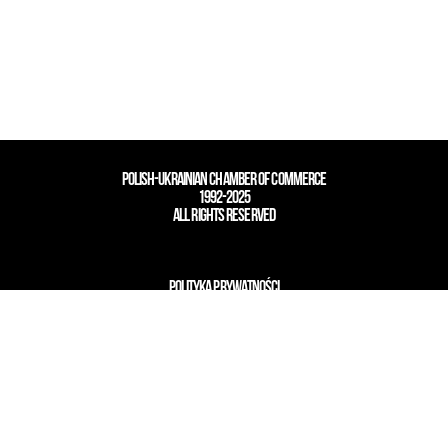
POLISH-UKRAINIAN CHAMBER OF COMMERCE
1992-2025
ALL RIGHTS RESERVED
POLITYKA PRYWATNOŚCI
design by innovatio
modern image management