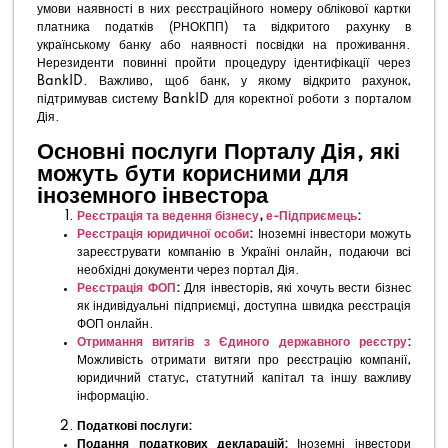
умови наявності в них реєстраційного номеру облікової картки
платника податків (РНОКПП) та відкритого рахунку в
українському банку або наявності посвідки на проживання.
Нерезиденти повинні пройти процедуру ідентифікації через
BankID. Важливо, щоб банк, у якому відкрито рахунок,
підтримував систему BankID для коректної роботи з порталом
Дія.
Основні послуги Порталу Дія, які
можуть бути корисними для
іноземного інвестора
Реєстрація та ведення бізнесу
,
е-Підприємець
:
Реєстрація юридичної особи
:
Іноземні інвестори можуть
зареєструвати компанію в Україні онлайн, подаючи всі
необхідні документи через портал Дія.
Реєстрація ФОП
:
Для інвесторів, які хочуть вести бізнес
як індивідуальні підприємці, доступна швидка реєстрація
ФОП онлайн.
Отримання витягів з Єдиного державного реєстру
:
Можливість отримати витяги про реєстрацію компанії,
юридичний статус, статутний капітал та іншу важливу
інформацію.
Податкові послуги:
Подання податкових декларацій:
Іноземні інвестори