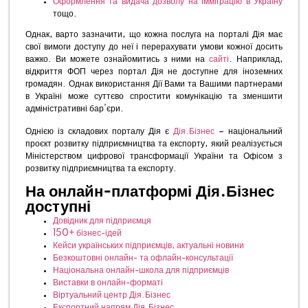
Оформлення та видача дозволу на імміграцію в Україну
тощо.
Однак, варто зазначити, що кожна послуга на порталі Дія має
свої вимоги доступу до неї і перерахувати умови кожної досить
важко. Ви можете ознайомитись з ними на
сайті
. Наприклад,
відкриття ФОП через портал Дія не доступне для іноземних
громадян. Однак використання Дії Вами та Вашими партнерами
в Україні може суттєво спростити комунікацію та зменшити
адміністративні бар’єри.
Однією із складових порталу Дія є
Дія.Бізнес
– національний
проєкт розвитку підприємництва та експорту, який реалізується
Міністерством цифрової трансформації України та Офісом з
розвитку підприємництва та експорту.
На онлайн-платформі Дія.Бізнес
доступні
Довідник для підприємця
150+ бізнес-ідей
Кейси українських підприємців, актуальні новини
Безкоштовні онлайн- та офлайн-консультації
Національна онлайн-школа для підприємців
Виставки в онлайн-форматі
Віртуальний центр Дія.Бізнес
Експортний напрям Дія.Бізнес