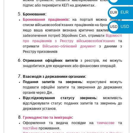
можна отримати, оновити кваліфікований електронний
₴
підпис або перевірити КЕП на документах.
EUR
EUR
Бронювання:
€
Бронювання працівників
:
на порталі можна подати
списки військовозобовʼязаних працівників на бронювання,
USD
USD
якщо ваша компанія визнана критично важливою для
$
забезпечення потреб Збройних Сил, отримати
Відомості
про працівників з Реєстру військовозобовʼязаних
та
отримати
Військово-обліковий документ
з даними з
Реєстру призовників
Отримання офіційних витягів
з реєстрів, які можуть
знадобитися для юридичних або фінансових операцій.
Взаємодія з державними органами:
Подання запитів та звернень:
користувачі можуть
подавати офіційні запити та звернення до державних
органів через Дія.
Відслідковування статусу звернень:
можливість
відслідковувати статус поданих запитів та звернень до
державних установ.
Громадянство та імміграція
:
Оформлення та видача посвідки на
тимчасове
та
постійне
проживання.