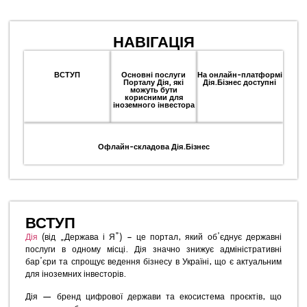
НАВІГАЦІЯ
ВСТУП
Основні послуги
На онлайн-платформі
Порталу Дія, які
Дія.Бізнес доступні
можуть бути
корисними для
іноземного інвестора
Офлайн-складова Дія.Бізнес
ВСТУП
Дія
(від „Держава і Я”) – це портал, який об’єднує державні
послуги в одному місці. Дія значно знижує адміністративні
бар’єри та спрощує ведення бізнесу в Україні, що є актуальним
для іноземних інвесторів.
Дія — бренд цифрової держави та екосистема проєктів, що