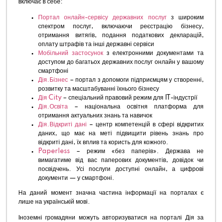
включає в себе:
Портал онлайн-сервісу державних послуг
з широким
спектром послуг, включаючи реєстрацію бізнесу,
отримання витягів, подання податкових декларацій,
оплату штрафів та інші державні сервіси
Мобільний застосунок
з електронними документами та
доступом до багатьох державних послуг онлайн у вашому
смартфоні
Дія.Бізнес
– портал з допомоги підприємцям у створенні,
розвитку та масштабуванні їхнього бізнесу
Дія City
– спеціальний правовий режим для IT-індустрії
Дія.Освіта
– національна освітня платформа для
отримання актуальних знань та навичок
Дія.Відкриті дані
– центр компетенцій в сфері відкритих
даних, що має на меті підвищити рівень знань про
відкриті дані, їх вплив та користь для кожного.
Paperless
– режим «без паперів». Держава не
вимагатиме від вас паперових документів, довідок чи
посвідчень. Усі послуги доступні онлайн, а цифрові
документи — у смартфоні.
На даний момент значна частина інформації на порталах є
лише на українській мові.
Іноземні громадяни можуть авторизуватися на порталі Дія за