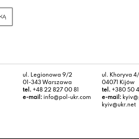
KĄ
ul. Legionowa 9/2
ul. Khoryva 4
01-343 Warszawa
04071 Kijów
tel.
+48 22 827 00 81
tel.
+380 50 4
e-mail:
info@pol-ukr.com
e-mail:
kyiv@p
kyiv@ukr.net