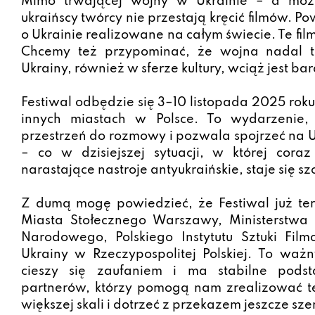
Mimo trwającej wojny w Ukrainie – a moż
ukraińscy twórcy nie przestają kręcić filmów. P
o Ukrainie realizowane na całym świecie. Te f
Chcemy też przypominać, że wojna nadal t
Ukrainy, również w sferze kultury, wciąż jest b
Festiwal odbędzie się 3–10 listopada 2025 rok
innych miastach w Polsce. To wydarzenie, 
przestrzeń do rozmowy i pozwala spojrzeć na 
– co w dzisiejszej sytuacji, w której cor
narastające nastroje antyukraińskie, staje się 
Z dumą mogę powiedzieć, że Festiwal już ter
Miasta Stołecznego Warszawy, Ministerstwa K
Narodowego, Polskiego Instytutu Sztuki Fi
Ukrainy w Rzeczypospolitej Polskiej. To ważn
cieszy się zaufaniem i ma stabilne pods
partnerów, którzy pomogą nam zrealizować te
większej skali i dotrzeć z przekazem jeszcze sze