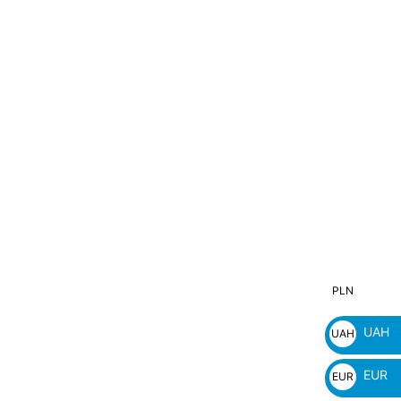
PLN
PLN
zł
UAH
UAH
₴
EUR
EUR
€