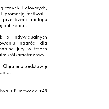
gicznych i głównych,
 i promocję festiwalu.
przestrzeni dialogu
iej potrzebna.
ż o indywidualnych
dowaniu nagród dla
onalne jury w trzech
 film krótkometrażowy.
 Chętnie przedstawię
ania.
stiwalu Filmowego +48