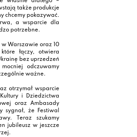
e właśnie dlatego –
owstają także produkcje
ilmy chcemy pokazywać.
rwa, a wsparcie dla
ardzo potrzebne.
u w Warszawie oraz 10
które łączy, otwiera
Ukrainę bez uprzedzeń
az mocniej odczuwamy
szczególnie ważne.
az otrzymał wsparcie
ultury i Dziedzictwa
lmowej oraz Ambasady
y sygnał, że Festiwal
tawy. Teraz szukamy
n jubileusz w jeszcze
rzej.