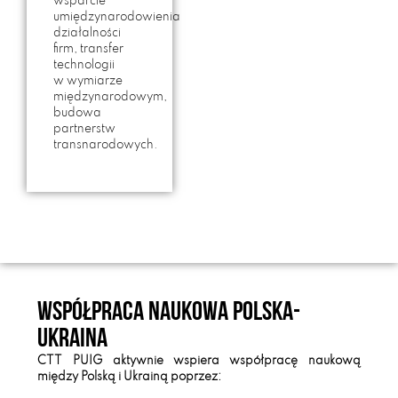
wsparcie
umiędzynarodowienia
działalności
firm, transfer
technologii
w wymiarze
międzynarodowym,
budowa
partnerstw
transnarodowych.
Współpraca naukowa Polska-
Ukraina
CTT PUIG aktywnie wspiera współpracę naukową
między Polską i Ukrainą poprzez: