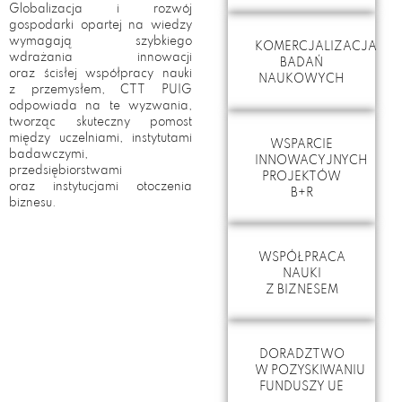
Globalizacja i rozwój
gospodarki opartej na wiedzy
wymagają szybkiego
KOMERCJALIZACJA
wdrażania innowacji
BADAŃ
oraz ścisłej współpracy nauki
NAUKOWYCH
z przemysłem, CTT PUIG
odpowiada na te wyzwania,
tworząc skuteczny pomost
między uczelniami, instytutami
WSPARCIE
badawczymi,
INNOWACYJNYCH
przedsiębiorstwami
PROJEKTÓW
oraz instytucjami otoczenia
B+R
biznesu.
WSPÓŁPRACA
NAUKI
Z BIZNESEM
DORADZTWO
W POZYSKIWANIU
FUNDUSZY UE