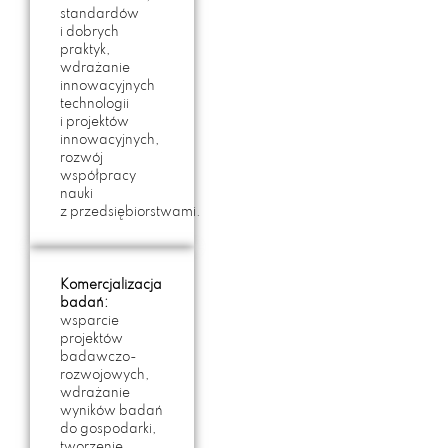
standardów
i dobrych
praktyk,
wdrażanie
innowacyjnych
technologii
i projektów
innowacyjnych,
rozwój
współpracy
nauki
z przedsiębiorstwami.
Komercjalizacja
badań:
wsparcie
projektów
badawczo-
rozwojowych,
wdrażanie
wyników badań
do gospodarki,
tworzenie