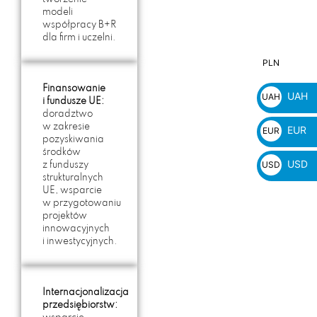
modeli
współpracy B+R
dla firm i uczelni.
PLN
PLN
zł
Finansowanie
UAH
UAH
i fundusze UE:
doradztwo
₴
w zakresie
EUR
EUR
pozyskiwania
€
środków
USD
USD
z funduszy
strukturalnych
$
UE, wsparcie
w przygotowaniu
projektów
innowacyjnych
i inwestycyjnych.
Internacjonalizacja
przedsiębiorstw: