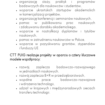
organizację staży, praktyk i programów
badawczych dla naukowców i studentów,
wsparcie ukraińskich startupów akademickich
w komercjalizacji projektów,
organizację konferencji i seminariów naukowych,
pomoc w publikowaniu prac naukowych
i zdobywaniu dorobku akademickiego,
wsparcie w nostryfikacji dyplomów i tytułów
naukowych,
pomoc w zatrudnieniu naukowców w Polsce,
wsparcie w pozyskiwaniu grantów, stypendiów
i funduszy UE.
CTT PUIG realizuje projekty w oparciu o cztery kluczowe
modele współpracy:
rozwój zaplecza badawczo-rozwojowego
w jednostkach naukowych,
rozwój zaplecza B+R w przedsiębiorstwach,
wspólne prace badawczo-rozwojowe
i wdrożenia technologii,
udział w krajowych i międzynarodowych sieciach
transferu technologii.