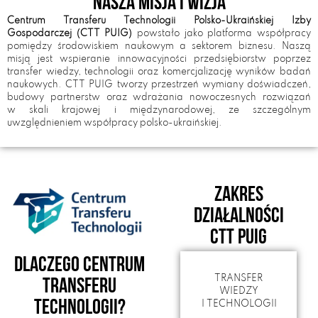
Nasza Misja i wizja
Centrum Transferu Technologii Polsko-Ukraińskiej Izby
Gospodarczej (CTT PUIG)
powstało jako platforma współpracy
pomiędzy środowiskiem naukowym a sektorem biznesu. Naszą
misją jest wspieranie innowacyjności przedsiębiorstw poprzez
transfer wiedzy, technologii oraz komercjalizację wyników badań
naukowych. CTT PUIG tworzy przestrzeń wymiany doświadczeń,
budowy partnerstw oraz wdrażania nowoczesnych rozwiązań
w skali krajowej i międzynarodowej, ze szczególnym
uwzględnieniem współpracy polsko-ukraińskiej.
Zakres
działalności
CTT PUIG
Dlaczego Centrum
TRANSFER
Transferu
WIEDZY
Technologii?
I TECHNOLOGII