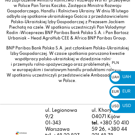
Na zaproszenie Ministra Rolnictwa i Rozwoju Wsi RP przebywał
w Polsce Pan Taras Kaczka, Zastępca Ministra Rozwoju
Gospodarczego, Handlu i Rolnictwa Ukrainy. W dniu 18 lutego
odbyło się spotkanie ukraińskiego Gościa z przedstawicielami
Polsko-Ukraińskiej Izby Gospodarczej z Prezesem Jackiem
Piechotą na czele. W spotkaniu uczestniczyli Pan Volodymyr
Radin -Wiceprezes BNP Paribas Bank Polska S.A. i Pan Bartosz
Urbaniak – Head AgroHub CEE & Africa BNP Paribas Group.
BNP Paribas Bank Polska S.A. jest członkiem Polsko-Ukraińskiej
Izby Gospodarczej. W czasie spotkania poruszono kwestie
współpracy polsko-ukraińskiej w dziedzinie rolnictwa
PLN
PLN
i przemysłu rolno-spożywczego oraz problematykę zmian
zł
w europejskim i światowym handlu produktami rolnymi.
W spotkaniu uczestniczyli przedstawiciele Ambasady Ukrainy
UAH
UAH
w Polsce.
₴
EUR
EUR
€
USD
USD
ul. Legionowa
ul. Khoryva 4/10
$
9/2
04071 Kijów
01-343
tel.
+380 50 410
Warszawa
59 26, +380 44