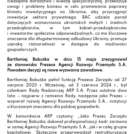
niezbędne doradztwo i wiedzę specjalistyczną, przekazuje
uwagi i problemy biznesu w celu promowania poprawy
klimatu inwestycyjnego na Ukrainie, aby przyciągnąć
inwestycje sektora prywatnego. BAC udziela porad
dotyczących wzmacniania ukraińskich małych i średnich
przedsiębiorstw, w tym kobiet-przedsiębiorców
i inwestorów społecznie odpowiedzialnych, co ma kluczowe
znaczenie dla długoterminowej odbudowy Ukrainy, promuje
szeroką różnorodność w dostępie do możliwości
gospodarczych.
Bartłomiej Babuśka w dniu 15 maja zrezygnował
ze stanowiska Prezesa Agencji Rozwoju Przemysłu S.A.
Powodem decyzji są nowe wyzwania zawodowe.
Bartłomiej Babuśka pełnił funkcję Prezesa Zarządu od 27
sierpnia 2025 r. Wcześniej, od 3 czerwca 2024 r., był
członkiem Rady Nadzorczej ARP S.A. Przez ostatnie dwa
lata – najpierw z ramienia Rady, następnie jako Prezes –
wspierał rozwój Agencji Rozwoju Przemysłu S.A., instytucji
o kluczowym znaczeniu dla polskiej gospodarki.
W komunikacie ARP czytamy: „Jako Prezes Zarządu
Bartłomiej Babuśka dokonał profesjonalizacji kadr zarówno
w samej Agencji Rozwoju Przemysłu S.A., jak i w całej grupie
kapitałowej. Skutecznie przeprowadzał restrukturyzację