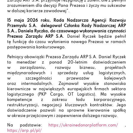
Zarząd ARP S.A. przyjmuje rezygnację z żalem, ale z pełnym
zrozumieniem dla decyzji Pana Prezesa i życzy mu sukcesów
w dalszej karierze zawodowej”.
15 maja 2026 roku, Rada Nadzorcza Agencji Rozwoju
Przemysłu S.A. delegował Członka Rady Nadzorczej ARP
S.A., Daniela Ryczka, do czasowego wykonywania czynności
Prezesa Zarządu ARP S.A.
Daniel Ryczek będzie pełnił
tę funkcję do czasu wyłonienia nowego Prezesa w ramach
postępowania konkursowego.
Pełniący obowiązki Prezesa Zarządu ARP S.A. Daniel Ryczek
to menedżer z ponad 20-letnim doświadczeniem
w zarządzaniu, rozwoju biznesu, projektach
międzynarodowych i sprzedaży usług logistycznych,
w szczególności przewozów kolejowych
oraz intermodalnych. Zajmował wysokie stanowiska
kierownicze w największych europejskich firmach sektora
logistycznego (PKP Cargo, OT Logistics). Ma wysokie
kompetencje z zakresu ładu korporacyjnego,
restrukturyzacji, negocjacji kluczowych kontraktów. Jego
doświadczenie pozwoli na sprawne kierowanie spółką
w okresie przejściowym i zapewnienie dalszego rozwoju.
Na podstawie:
https://ukrainedonorplatform.com/
,
https://arp.pl/pl/