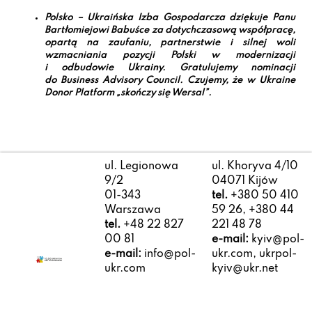
Polsko – Ukraińska Izba Gospodarcza dziękuje Panu
Bartłomiejowi Babuśce za dotychczasową współpracę,
opartą na zaufaniu, partnerstwie i silnej woli
wzmacniania pozycji Polski w modernizacji
i odbudowie Ukrainy. Gratulujemy nominacji
do Business Advisory Council. Czujemy, że w Ukraine
Donor Platform „skończy się Wersal”.
ul. Legionowa
ul. Khoryva 4/10
9/2
04071 Kijów
01-343
tel.
+380 50 410
Warszawa
59 26, +380 44
tel.
+48 22 827
221 48 78
00 81
e-mail:
kyiv@pol-
e-mail:
info@pol-
ukr.com, ukrpol-
ukr.com
kyiv@ukr.net