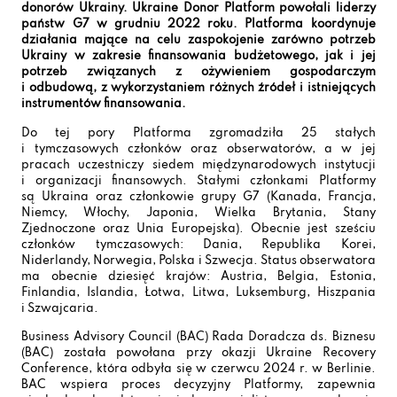
donorów Ukrainy. Ukraine Donor Platform powołali liderzy
państw G7 w grudniu 2022 roku. Platforma koordynuje
działania mające na celu zaspokojenie zarówno potrzeb
Ukrainy w zakresie finansowania budżetowego, jak i jej
potrzeb związanych z ożywieniem gospodarczym
i odbudową, z wykorzystaniem różnych źródeł i istniejących
instrumentów finansowania.
Do tej pory Platforma zgromadziła 25 stałych
i tymczasowych członków oraz obserwatorów, a w jej
pracach uczestniczy siedem międzynarodowych instytucji
i organizacji finansowych. Stałymi członkami Platformy
są Ukraina oraz członkowie grupy G7 (Kanada, Francja,
Niemcy, Włochy, Japonia, Wielka Brytania, Stany
Zjednoczone oraz Unia Europejska). Obecnie jest sześciu
członków tymczasowych: Dania, Republika Korei,
Niderlandy, Norwegia, Polska i Szwecja. Status obserwatora
ma obecnie dziesięć krajów: Austria, Belgia, Estonia,
Finlandia, Islandia, Łotwa, Litwa, Luksemburg, Hiszpania
i Szwajcaria.
Business Advisory Council (BAC) Rada Doradcza ds. Biznesu
(BAC) została powołana przy okazji Ukraine Recovery
Conference, która odbyła się w czerwcu 2024 r. w Berlinie.
BAC wspiera proces decyzyjny Platformy, zapewnia