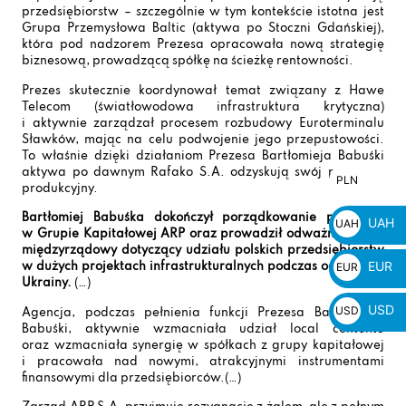
przedsiębiorstw – szczególnie w tym kontekście istotna jest
Grupa Przemysłowa Baltic (aktywa po Stoczni Gdańskiej),
która pod nadzorem Prezesa opracowała nową strategię
biznesową, prowadzącą spółkę na ścieżkę rentowności.
Prezes skutecznie koordynował temat związany z Hawe
Telecom (światłowodowa infrastruktura krytyczna)
i aktywnie zarządzał procesem rozbudowy Euroterminalu
Sławków, mając na celu podwojenie jego przepustowości.
To właśnie dzięki działaniom Prezesa Bartłomieja Babuśki
aktywa po dawnym Rafako S.A. odzyskują swój potencjał
PLN
PLN
produkcyjny.
zł
Bartłomiej Babuśka dokończył porządkowanie procesów
UAH
UAH
w Grupie Kapitałowej ARP oraz prowadził odważny dialog
₴
międzyrządowy dotyczący udziału polskich przedsiębiorstw
EUR
EUR
w dużych projektach infrastrukturalnych podczas odbudowy
Ukrainy.
(…)
€
USD
USD
Agencja, podczas pełnienia funkcji Prezesa Bartłomieja
Babuśki, aktywnie wzmacniała udział local contentu
$
oraz wzmacniała synergię w spółkach z grupy kapitałowej
i pracowała nad nowymi, atrakcyjnymi instrumentami
finansowymi dla przedsiębiorców.(…)