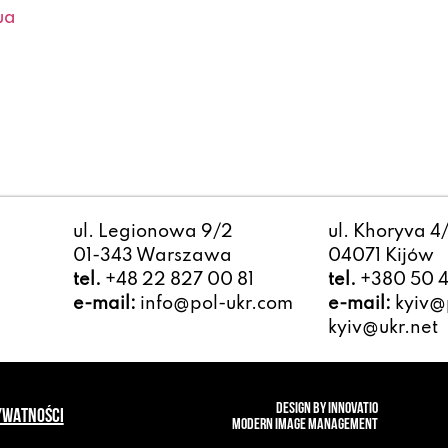
ua
ul. Legionowa 9/2
ul. Khoryva 4
01-343 Warszawa
04071 Kijów
tel.
+48 22 827 00 81
tel.
+380 50 4
e-mail:
info@pol-ukr.com
e-mail:
kyiv@p
kyiv@ukr.net
design by innovatio
YWATNOŚCI
modern image management