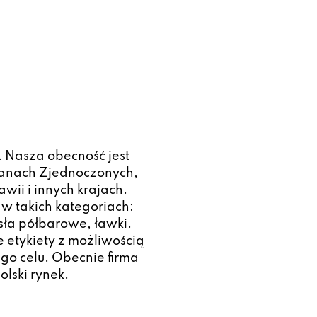
 Nasza obecność jest
tanach Zjednoczonych,
awii i innych krajach.
 w takich kategoriach:
esła półbarowe, ławki.
etykiety z możliwością
o celu. Obecnie firma
lski rynek.