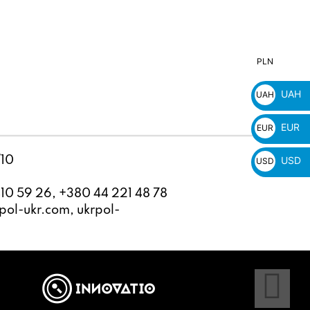
PLN
PLN
zł
UAH
UAH
₴
EUR
EUR
€
USD
/10
USD
$
10 59 26, +380 44 221 48 78
ol-ukr.com, ukrpol-