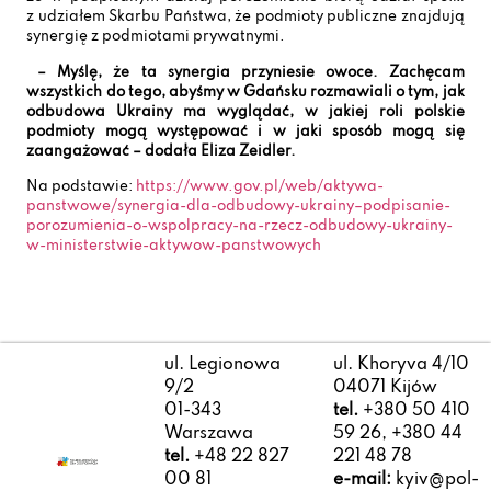
z udziałem Skarbu Państwa, że podmioty publiczne znajdują
synergię z podmiotami prywatnymi.
– Myślę, że ta synergia przyniesie owoce. Zachęcam
wszystkich do tego, abyśmy w Gdańsku rozmawiali o tym, jak
odbudowa Ukrainy ma wyglądać, w jakiej roli polskie
podmioty mogą występować i w jaki sposób mogą się
zaangażować – dodała Eliza Zeidler.
Na podstawie:
https://www.gov.pl/web/aktywa-
panstwowe/synergia-dla-odbudowy-ukrainy–podpisanie-
porozumienia-o-wspolpracy-na-rzecz-odbudowy-ukrainy-
w-ministerstwie-aktywow-panstwowych
ul. Legionowa
ul. Khoryva 4/10
9/2
04071 Kijów
01-343
tel.
+380 50 410
Warszawa
59 26, +380 44
tel.
+48 22 827
221 48 78
00 81
e-mail:
kyiv@pol-