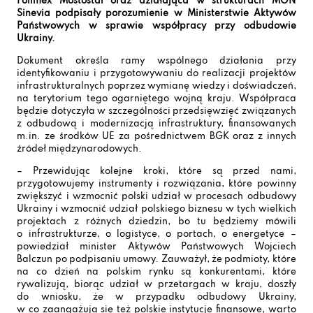
Polimex Mostostal oraz działająca w strukturach MON
Sinevia podpisały porozumienie w Ministerstwie Aktywów
Państwowych w sprawie współpracy przy odbudowie
Ukrainy.
Dokument określa ramy wspólnego działania przy
identyfikowaniu i przygotowywaniu do realizacji projektów
infrastrukturalnych poprzez wymianę wiedzy i doświadczeń,
na terytorium tego ogarniętego wojną kraju. Współpraca
będzie dotyczyła w szczególności przedsięwzięć związanych
z odbudową i modernizacją infrastruktury, finansowanych
m.in. ze środków UE za pośrednictwem BGK oraz z innych
źródeł międzynarodowych.
– Przewidując kolejne kroki, które są przed nami,
przygotowujemy instrumenty i rozwiązania, które powinny
zwiększyć i wzmocnić polski udział w procesach odbudowy
Ukrainy i wzmocnić udział polskiego biznesu w tych wielkich
projektach z różnych dziedzin, bo tu będziemy mówili
o infrastrukturze, o logistyce, o portach, o energetyce –
powiedział minister Aktywów Państwowych Wojciech
Balczun po podpisaniu umowy. Zauważył, że podmioty, które
na co dzień na polskim rynku są konkurentami, które
rywalizują, biorąc udział w przetargach w kraju, doszły
do wniosku, że w przypadku odbudowy Ukrainy,
w co zaangażują się też polskie instytucje finansowe, warto