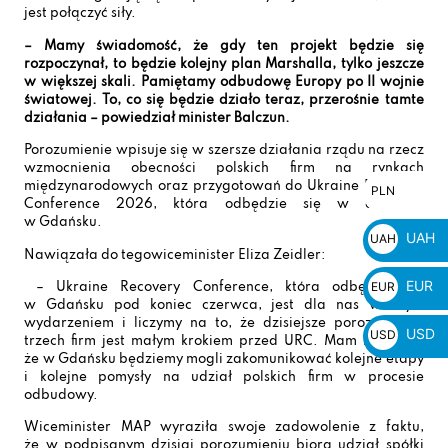
jest połączyć siły.
– Mamy świadomość, że gdy ten projekt będzie się
rozpoczynał, to będzie kolejny plan Marshalla, tylko jeszcze
w większej skali. Pamiętamy odbudowę Europy po II wojnie
światowej. To, co się będzie działo teraz, przerośnie tamte
działania – powiedział minister Balczun.
Porozumienie wpisuje się w szersze działania rządu na rzecz
wzmocnienia obecności polskich firm na rynkach
międzynarodowych oraz przygotowań do Ukraine Recovery
PLN
PLN
Conference 2026, która odbędzie się w czerwcu,
zł
w Gdańsku.
UAH
UAH
Nawiązała do tegowiceminister Eliza Zeidler:
₴
EUR
EUR
– Ukraine Recovery Conference, która odbędzie się
w Gdańsku pod koniec czerwca, jest dla nas ważnym
€
wydarzeniem i liczymy na to, że dzisiejsze porozumienie
USD
USD
trzech firm jest małym krokiem przed URC. Mam nadzieję,
że w Gdańsku będziemy mogli zakomunikować kolejne etapy
$
i kolejne pomysły na udział polskich firm w procesie
odbudowy.
Wiceminister MAP wyraziła swoje zadowolenie z faktu,
że w podpisanym dzisiaj porozumieniu biorą udział spółki