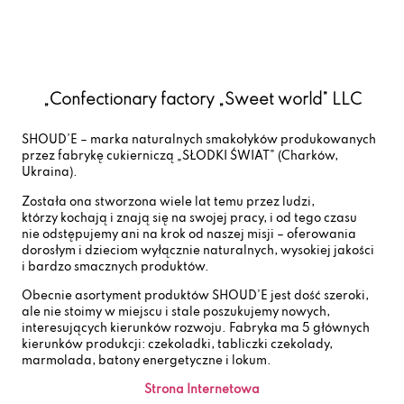
„Confectionary factory „Sweet world” LLC
SHOUD’E – marka naturalnych smakołyków produkowanych
przez fabrykę cukierniczą „SŁODKI ŚWIAT” (Charków,
Ukraina).
Została ona stworzona wiele lat temu przez ludzi,
którzy kochają i znają się na swojej pracy, i od tego czasu
nie odstępujemy ani na krok od naszej misji – oferowania
dorosłym i dzieciom wyłącznie naturalnych, wysokiej jakości
i bardzo smacznych produktów.
Obecnie asortyment produktów SHOUD’E jest dość szeroki,
ale nie stoimy w miejscu i stale poszukujemy nowych,
interesujących kierunków rozwoju. Fabryka ma 5 głównych
kierunków produkcji: czekoladki, tabliczki czekolady,
marmolada, batony energetyczne i lokum.
Strona Internetowa