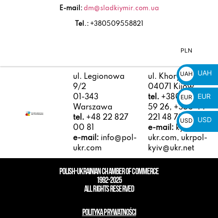
E-mail:
dm@sladkiymir.com.ua
Tel.:
+380509558821
PLN
PLN
zł
UAH
UAH
ul. Legionowa
ul. Khoryva 4/10
₴
9/2
04071 Kijów
EUR
EUR
01-343
tel.
+380 50 410
Warszawa
59 26, +380 44
€
tel.
+48 22 827
221 48 78
USD
USD
00 81
e-mail:
kyiv@pol-
$
e-mail:
info@pol-
ukr.com, ukrpol-
ukr.com
kyiv@ukr.net
POLISH-UKRAINIAN CHAMBER OF COMMERCE
1992-2025
ALL RIGHTS RESERVED
POLITYKA PRYWATNOŚCI