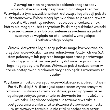
Z uwagi na stan zagrożenia epidemicznego urzędy
wojewódzkie zawiesiły bezpośrednią obsługę klientów.
W związku z tym wszystkie wnioski dotyczące legalizacji pobytu
cudzoziemców w Polsce mogą być składane za pośrednictwem
poczty. Aby uniknąć nielegalnego pobytu, cudzoziemcy,
którzy nie mogą opuścić terytorium Polski mogą składać wnioski
o przedłużenie wizy lub o udzielenie zezwolenia na pobyt
czasowy ze względu na okoliczności wymagające
krótkotrwałego pobytu.
Wnioski dotyczące legalizacji pobytu mogą być wysłane do
urzędów wojewódzkich
za pośrednictwem Poczty Polskiej S.A.
listem poleconym lub
poprzez
innego operatora pocztowego.
Składając wnioski ważne jest aby dokonać tego
w czasie
legalnego pobytu w
Polsce.
Wówczas pobyt
cudzoziemca
w
czasie postępowania administracyjnego będzie uznawany za
legalny.
Wysłanie wniosku do
urzędu wojewódzkiego
za
pośrednictwem
Poczty Polskiej S.A.
(która
jest operatorem wyznaczonym w
rozumieniu ustawy – Prawo pocztowe)
przed upływem okresu
legalnego pobytu,
gwarantuje zachowanie terminu
złożenia
wniosku.
Legalność pobytu cudzoziemca
w trakcie
postępowania
wynika z
faktu złożenia stosownego wniosku
w ustawowym terminie, a
nie
z
faktu posiadania przez