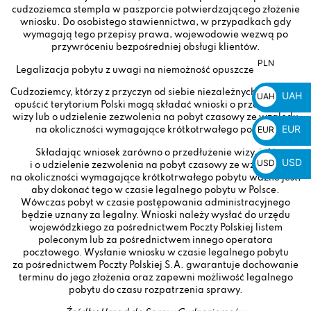
cudzoziemca stempla w
paszporcie
potwierdzającego złożenie
wniosku. Do
osobistego stawiennictwa, w
przypadkach gdy
wymagają tego przepisy prawa, wojewodowie wezwą po
przywróceniu bezpośredniej obsługi
klientów.
PLN
PLN
Legalizacja
pobytu z
uwagi na
niemożność opuszczenia Polski
zł
Cudzoziemcy, którzy
z
przyczyn od
siebie niezależnych
nie
mogą
UAH
UAH
opuścić terytorium Polski
mogą składać wnioski o
przedłużenie
₴
wizy
lub
o
udzielenie
zezwolenia na
pobyt czasowy ze
względu
EUR
EUR
na
okoliczności wymagające krótkotrwałego pobytu.
€
Składając wniosek zarówno o przedłużenie wizy, jaki
USD
USD
i o udzielenie zezwolenia na pobyt czasowy ze względu
na okoliczności wymagające krótkotrwałego pobytu ważne jest,
$
aby dokonać tego w czasie legalnego pobytu w Polsce.
Wówczas pobyt w czasie postępowania administracyjnego
będzie uznany za legalny. Wnioski należy wysłać do urzędu
wojewódzkiego za pośrednictwem Poczty Polskiej listem
poleconym lub za pośrednictwem innego operatora
pocztowego. Wysłanie wniosku w czasie legalnego pobytu
za pośrednictwem Poczty Polskiej S.A. gwarantuje dochowanie
terminu do jego złożenia oraz zapewni możliwość legalnego
pobytu do czasu rozpatrzenia sprawy.