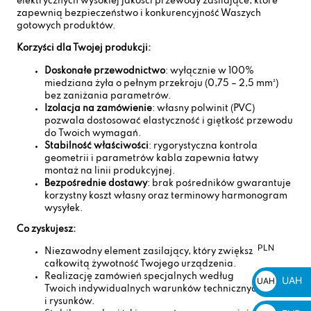
elektrycznych wysokiej jakości przewody zasilające, które
zapewnią bezpieczeństwo i konkurencyjność Waszych
gotowych produktów.
Korzyści dla Twojej produkcji:
Doskonałe przewodnictwo
: wyłącznie w 100%
miedziana żyła o pełnym przekroju (0,75 – 2,5 mm²)
bez zaniżania parametrów.
Izolacja na zamówienie
: własny polwinit (PVC)
pozwala dostosować elastyczność i giętkość przewodu
do Twoich wymagań.
Stabilność właściwości
: rygorystyczna kontrola
geometrii i parametrów kabla zapewnia łatwy
montaż na linii produkcyjnej.
Bezpośrednie dostawy
: brak pośredników gwarantuje
korzystny koszt własny oraz terminowy harmonogram
wysyłek.
Co zyskujesz:
PLN
PLN
Niezawodny element zasilający, który zwiększy
całkowitą żywotność Twojego urządzenia.
zł
Realizację zamówień specjalnych według
UAH
UAH
Twoich indywidualnych warunków technicznych
₴
i rysunków.