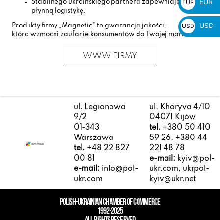
EUR
EUR
Stabilnego ukraińskiego partnera zapewniającego
płynną logistykę.
€
USD
USD
Produkty firmy „Magnetic” to gwarancja jakości,
która wzmocni zaufanie konsumentów do Twojej marki.
$
WWW FIRMY
ul. Legionowa
ul. Khoryva 4/10
9/2
04071 Kijów
01-343
tel.
+380 50 410
Warszawa
59 26, +380 44
tel.
+48 22 827
221 48 78
00 81
e-mail:
kyiv@pol-
e-mail:
info@pol-
ukr.com, ukrpol-
ukr.com
kyiv@ukr.net
POLISH-UKRAINIAN CHAMBER OF COMMERCE
1992-2025