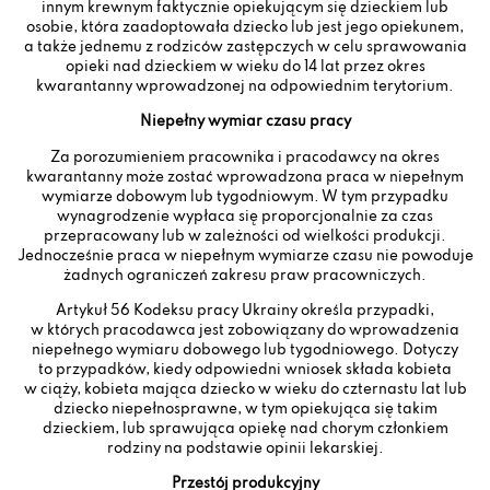
innym krewnym faktycznie opiekującym się dzieckiem lub
osobie, która zaadoptowała dziecko lub jest jego opiekunem,
a także jednemu z rodziców zastępczych w celu sprawowania
opieki nad dzieckiem w wieku do 14 lat przez okres
kwarantanny wprowadzonej na odpowiednim terytorium.
Niepełny wymiar czasu pracy
Za porozumieniem pracownika i pracodawcy na okres
kwarantanny może zostać wprowadzona praca w niepełnym
wymiarze dobowym lub tygodniowym. W tym przypadku
wynagrodzenie wypłaca się proporcjonalnie za czas
przepracowany lub w zależności od wielkości produkcji.
Jednocześnie praca w niepełnym wymiarze czasu nie powoduje
żadnych ograniczeń zakresu praw pracowniczych.
Artykuł 56 Kodeksu pracy Ukrainy określa przypadki,
w których pracodawca jest zobowiązany do wprowadzenia
niepełnego wymiaru dobowego lub tygodniowego. Dotyczy
to przypadków, kiedy odpowiedni wniosek składa kobieta
w ciąży, kobieta mająca dziecko w wieku do czternastu lat lub
dziecko niepełnosprawne, w tym opiekująca się takim
dzieckiem, lub sprawująca opiekę nad chorym członkiem
rodziny na podstawie opinii lekarskiej.
Przestój produkcyjny