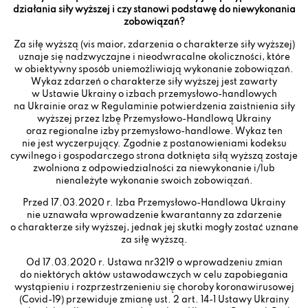
działania siły wyższej i czy stanowi podstawę do niewykonania
zobowiązań?
Za siłę wyższą (vis maior, zdarzenia o charakterze siły wyższej)
uznaje się nadzwyczajne i nieodwracalne okoliczności, które
w obiektywny sposób uniemożliwiają wykonanie zobowiązań.
Wykaz zdarzeń o charakterze siły wyższej jest zawarty
w Ustawie Ukrainy o izbach przemysłowo-handlowych
na Ukrainie oraz w Regulaminie potwierdzenia zaistnienia siły
wyższej przez Izbę Przemysłowo-Handlową Ukrainy
oraz regionalne izby przemysłowo-handlowe. Wykaz ten
nie jest wyczerpujący. Zgodnie z postanowieniami kodeksu
cywilnego i gospodarczego strona dotknięta siłą wyższą zostaje
zwolniona z odpowiedzialności za niewykonanie i/lub
nienależyte wykonanie swoich zobowiązań.
Przed 17.03.2020 r. Izba Przemysłowo-Handlowa Ukrainy
nie uznawała wprowadzenie kwarantanny za zdarzenie
o charakterze siły wyższej, jednak jej skutki mogły zostać uznane
za siłę wyższą.
Od 17.03.2020 r. Ustawa nr3219 o wprowadzeniu zmian
do niektórych aktów ustawodawczych w celu zapobiegania
wystąpieniu i rozprzestrzenieniu się choroby koronawirusowej
(Covid-19) przewiduje zmianę ust. 2 art. 14-1 Ustawy Ukrainy