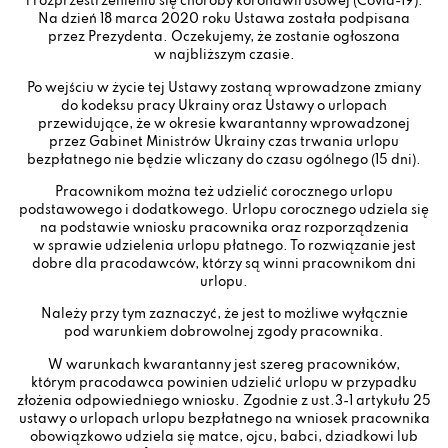
i rozprzestrzenieniu się choroby koronawirusowej (Covid-19).
Na dzień 18 marca 2020 roku Ustawa została podpisana
przez Prezydenta. Oczekujemy, że zostanie ogłoszona
w najbliższym czasie.
Po wejściu w życie tej Ustawy zostaną wprowadzone zmiany
do kodeksu pracy Ukrainy oraz Ustawy o urlopach
przewidujące, że w okresie kwarantanny wprowadzonej
przez Gabinet Ministrów Ukrainy czas trwania urlopu
bezpłatnego nie będzie wliczany do czasu ogólnego (15 dni).
Pracownikom można też udzielić corocznego urlopu
podstawowego i dodatkowego. Urlopu corocznego udziela się
na podstawie wniosku pracownika oraz rozporządzenia
w sprawie udzielenia urlopu płatnego. To rozwiązanie jest
dobre dla pracodawców, którzy są winni pracownikom dni
urlopu.
Należy przy tym zaznaczyć, że jest to możliwe wyłącznie
pod warunkiem dobrowolnej zgody pracownika.
W warunkach kwarantanny jest szereg pracowników,
którym pracodawca powinien udzielić urlopu w przypadku
złożenia odpowiedniego wniosku. Zgodnie z ust.3-1 artykułu 25
ustawy o urlopach urlopu bezpłatnego na wniosek pracownika
obowiązkowo udziela się matce, ojcu, babci, dziadkowi lub