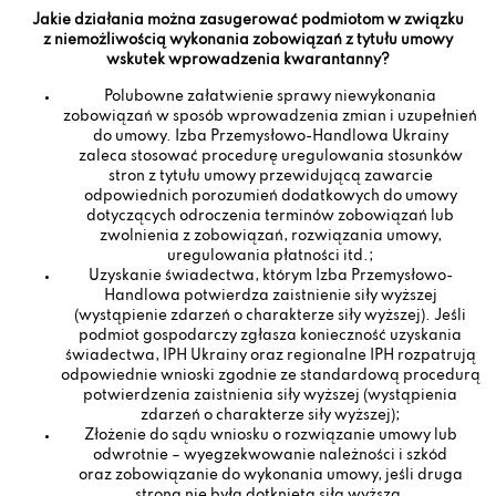
Jakie działania można zasugerować podmiotom w związku
z niemożliwością wykonania zobowiązań z tytułu umowy
wskutek wprowadzenia kwarantanny?
Polubowne załatwienie sprawy niewykonania
zobowiązań w sposób wprowadzenia zmian i uzupełnień
do umowy. Izba Przemysłowo-Handlowa Ukrainy
zaleca stosować procedurę uregulowania stosunków
stron z tytułu umowy przewidującą zawarcie
odpowiednich porozumień dodatkowych do umowy
dotyczących odroczenia terminów zobowiązań lub
zwolnienia z zobowiązań, rozwiązania umowy,
uregulowania płatności itd.;
Uzyskanie świadectwa, którym Izba Przemysłowo-
Handlowa potwierdza zaistnienie siły wyższej
(wystąpienie zdarzeń o charakterze siły wyższej). Jeśli
podmiot gospodarczy zgłasza konieczność uzyskania
świadectwa, IPH Ukrainy oraz regionalne IPH rozpatrują
odpowiednie wnioski zgodnie ze standardową procedurą
potwierdzenia zaistnienia siły wyższej (wystąpienia
zdarzeń o charakterze siły wyższej);
Złożenie do sądu wniosku o rozwiązanie umowy lub
odwrotnie – wyegzekwowanie należności i szkód
oraz zobowiązanie do wykonania umowy, jeśli druga
strona nie była dotknięta siłą wyższą.