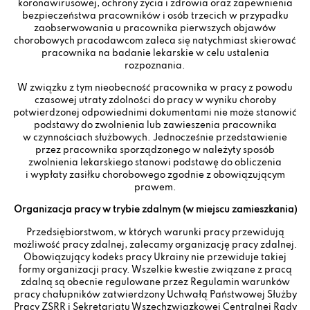
koronawirusowej, ochrony życia i zdrowia oraz zapewnienia
bezpieczeństwa pracowników i osób trzecich w przypadku
zaobserwowania u pracownika pierwszych objawów
chorobowych pracodawcom zaleca się natychmiast skierować
pracownika na badanie lekarskie w celu ustalenia
rozpoznania.
W związku z tym nieobecność pracownika w pracy z powodu
czasowej utraty zdolności do pracy w wyniku choroby
potwierdzonej odpowiednimi dokumentami nie może stanowić
podstawy do zwolnienia lub zawieszenia pracownika
w czynnościach służbowych. Jednocześnie przedstawienie
przez pracownika sporządzonego w należyty sposób
zwolnienia lekarskiego stanowi podstawę do obliczenia
i wypłaty zasiłku chorobowego zgodnie z obowiązującym
prawem.
Organizacja pracy w trybie zdalnym (w miejscu zamieszkania)
Przedsiębiorstwom, w których warunki pracy przewidują
możliwość pracy zdalnej, zalecamy organizację pracy zdalnej.
Obowiązujący kodeks pracy Ukrainy nie przewiduje takiej
formy organizacji pracy. Wszelkie kwestie związane z pracą
zdalną są obecnie regulowane przez Regulamin warunków
pracy chałupników zatwierdzony Uchwałą Państwowej Służby
Pracy ZSRR i Sekretariatu Wszechzwiązkowej Centralnej Rady