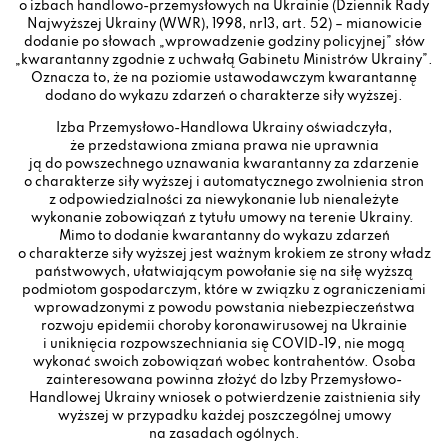
o izbach handlowo-przemysłowych na Ukrainie (Dziennik Rady
Najwyższej Ukrainy (WWR), 1998, nr13, art. 52) – mianowicie
dodanie po słowach „wprowadzenie godziny policyjnej” słów
„kwarantanny zgodnie z uchwałą Gabinetu Ministrów Ukrainy”.
Oznacza to, że na poziomie ustawodawczym kwarantannę
dodano do wykazu zdarzeń o charakterze siły wyższej.
Izba Przemysłowo-Handlowa Ukrainy oświadczyła,
że przedstawiona zmiana prawa nie uprawnia
ją do powszechnego uznawania kwarantanny za zdarzenie
o charakterze siły wyższej i automatycznego zwolnienia stron
z odpowiedzialności za niewykonanie lub nienależyte
wykonanie zobowiązań z tytułu umowy na terenie Ukrainy.
Mimo to dodanie kwarantanny do wykazu zdarzeń
o charakterze siły wyższej jest ważnym krokiem ze strony władz
państwowych, ułatwiającym powołanie się na siłę wyższą
podmiotom gospodarczym, które w związku z ograniczeniami
wprowadzonymi z powodu powstania niebezpieczeństwa
rozwoju epidemii choroby koronawirusowej na Ukrainie
i uniknięcia rozpowszechniania się COVID-19, nie mogą
wykonać swoich zobowiązań wobec kontrahentów. Osoba
zainteresowana powinna złożyć do Izby Przemysłowo-
Handlowej Ukrainy wniosek o potwierdzenie zaistnienia siły
wyższej w przypadku każdej poszczególnej umowy
na zasadach ogólnych.