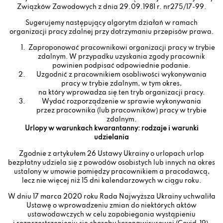
Związków Zawodowych z dnia 29.09.1981 r. nr275/17-99.
Sugerujemy następujący algorytm działań w ramach
organizacji pracy zdalnej przy dotrzymaniu przepisów prawa.
Zaproponować pracownikowi organizacji pracy w trybie
zdalnym. W przypadku uzyskania zgody pracownik
powinien podpisać odpowiednie podanie.
Uzgodnić z pracownikiem osobliwości wykonywania
pracy w trybie zdalnym, w tym okres,
na który wprowadza się ten tryb organizacji pracy.
Wydać rozporządzenie w sprawie wykonywania
przez pracownika (lub pracowników) pracy w trybie
zdalnym.
Urlopy w warunkach kwarantanny: rodzaje i warunki
udzielania
Zgodnie z artykułem 26 Ustawy Ukrainy o urlopach urlop
bezpłatny udziela się z powodów osobistych lub innych na okres
ustalony w umowie pomiędzy pracownikiem a pracodawcą,
lecz nie więcej niż 15 dni kalendarzowych w ciągu roku.
W dniu 17 marca 2020 roku Rada Najwyższa Ukrainy uchwaliła
Ustawę o wprowadzeniu zmian do niektórych aktów
ustawodawczych w celu zapobiegania wystąpieniu