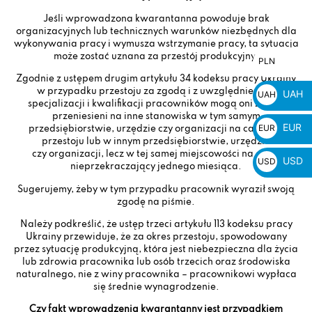
Jeśli wprowadzona kwarantanna powoduje brak
organizacyjnych lub technicznych warunków niezbędnych dla
wykonywania pracy i wymusza wstrzymanie pracy, ta sytuacja
może zostać uznana za przestój produkcyjny.
PLN
PLN
zł
Zgodnie z ustępem drugim artykułu 34 kodeksu pracy Ukrainy
w przypadku przestoju za zgodą i z uwzględnieniem
UAH
UAH
specjalizacji i kwalifikacji pracowników mogą oni zostać
₴
przeniesieni na inne stanowiska w tym samym
EUR
EUR
przedsiębiorstwie, urzędzie czy organizacji na cały czas
przestoju lub w innym przedsiębiorstwie, urzędzie
€
czy organizacji, lecz w tej samej miejscowości na okres
USD
USD
nieprzekraczający jednego miesiąca.
$
Sugerujemy, żeby w tym przypadku pracownik wyraził swoją
zgodę na piśmie.
Należy podkreślić, że ustęp trzeci artykułu 113 kodeksu pracy
Ukrainy przewiduje, że za okres przestoju, spowodowany
przez sytuację produkcyjną, która jest niebezpieczna dla życia
lub zdrowia pracownika lub osób trzecich oraz środowiska
naturalnego, nie z winy pracownika – pracownikowi wypłaca
się średnie wynagrodzenie.
Czy fakt wprowadzenia kwarantanny jest przypadkiem