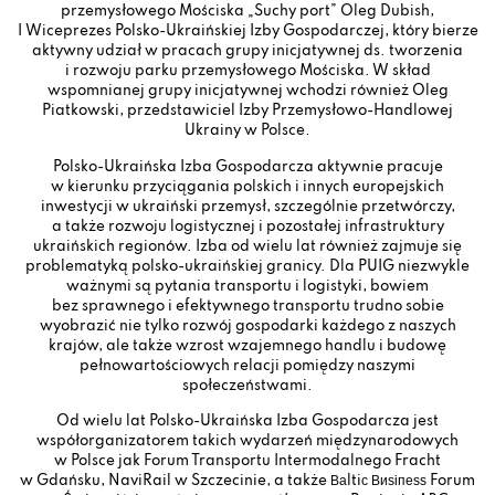
przemysłowego Mościska „Suchy port” Oleg Dubish,
I Wiceprezes Polsko-Ukraińskiej Izby Gospodarczej, który bierze
aktywny udział w pracach grupy inicjatywnej ds. tworzenia
i rozwoju parku przemysłowego Mościska. W skład
wspomnianej grupy inicjatywnej wchodzi również Oleg
Piatkowski, przedstawiciel Izby Przemysłowo-Handlowej
Ukrainy w Polsce.
Polsko-Ukraińska Izba Gospodarcza aktywnie pracuje
w kierunku przyciągania polskich i innych europejskich
inwestycji w ukraiński przemysł, szczególnie przetwórczy,
a także rozwoju logistycznej i pozostałej infrastruktury
ukraińskich regionów. Izba od wielu lat również zajmuje się
problematyką polsko-ukraińskiej granicy. Dla PUIG niezwykle
ważnymi są pytania transportu i logistyki, bowiem
bez sprawnego i efektywnego transportu trudno sobie
wyobrazić nie tylko rozwój gospodarki każdego z naszych
krajów, ale także wzrost wzajemnego handlu i budowę
pełnowartościowych relacji pomiędzy naszymi
społeczeństwami.
Od wielu lat Polsko-Ukraińska Izba Gospodarcza jest
współorganizatorem takich wydarzeń międzynarodowych
w Polsce jak Forum Transportu Intermodalnego Fracht
w Gdańsku, NaviRail w Szczecinie, a także Ваltiс Виѕіпеѕѕ Forum