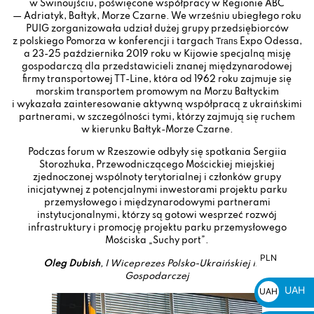
w Świnoujściu, poświęcone współpracy w Regionie ABC
— Adriatyk, Bałtyk, Morze Czarne. We wrześniu ubiegłego roku
PUIG zorganizowała udział dużej grupy przedsiębiorców
z polskiego Pomorza w konferencji i targach Тгапѕ Expo Odessa,
a 23-25 października 2019 roku w Kijowie specjalną misję
gospodarczą dla przedstawicieli znanej międzynarodowej
firmy transportowej TT-Line, która od 1962 roku zajmuje się
morskim transportem promowym na Morzu Bałtyckim
i wykazała zainteresowanie aktywną współpracą z ukraińskimi
partnerami, w szczególności tymi, którzy zajmują się ruchem
w kierunku Bałtyk-Morze Czarne.
Podczas forum w Rzeszowie odbyły się spotkania Sergiia
Storozhuka, Przewodniczącego Mościckiej miejskiej
zjednoczonej wspólnoty terytorialnej i członków grupy
inicjatywnej z potencjalnymi inwestorami projektu parku
przemysłowego i międzynarodowymi partnerami
instytucjonalnymi, którzy są gotowi wesprzeć rozwój
infrastruktury i promocję projektu parku przemysłowego
Mościska „Suchy port”.
PLN
PLN
Oleg Dubish
, I Wiceprezes Polsko-Ukraińskiej Izby
zł
Gospodarczej
UAH
UAH
₴