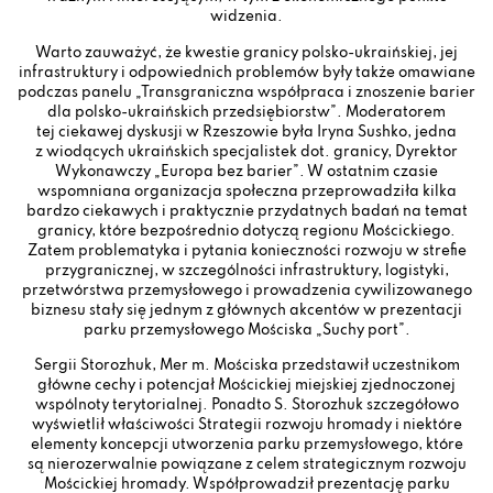
widzenia.
Warto zauważyć, że kwestie granicy polsko-ukraińskiej, jej
infrastruktury i odpowiednich problemów były także omawiane
podczas panelu „Transgraniczna współpraca i znoszenie barier
dla polsko-ukraińskich przedsiębiorstw”. Moderatorem
tej ciekawej dyskusji w Rzeszowie była Iryna Sushko, jedna
z wiodących ukraińskich specjalistek dot. granicy, Dyrektor
Wykonawczy „Europa bez barier”. W ostatnim czasie
wspomniana organizacja społeczna przeprowadziła kilka
bardzo ciekawych i praktycznie przydatnych badań na temat
granicy, które bezpośrednio dotyczą regionu Mościckiego.
Zatem problematyka i pytania konieczności rozwoju w strefie
przygranicznej, w szczególności infrastruktury, logistyki,
przetwórstwa przemysłowego i prowadzenia cywilizowanego
biznesu stały się jednym z głównych akcentów w prezentacji
parku przemysłowego Mościska „Suchy port”.
Sergii Storozhuk, Mer m. Mościska przedstawił uczestnikom
główne cechy i potencjał Mościckiej miejskiej zjednoczonej
wspólnoty terytorialnej. Ponadto S. Storozhuk szczegółowo
wyświetlił właściwości Strategii rozwoju hromady i niektóre
elementy koncepcji utworzenia parku przemysłowego, które
są nierozerwalnie powiązane z celem strategicznym rozwoju
Mościckiej hromady. Współprowadził prezentację parku