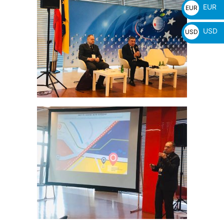
EUR
EUR
€
USD
USD
$