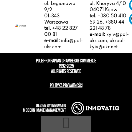
ul. Legionowa
ul. Khoryva 4/10
9/2
04071 Kijów
01-343
tel.
+380 50 410
Warszawa
59 26, +380 44
tel.
+48 22 827
221 48 78
00 81
e-mail:
kyiv@pol-
e-mail:
info@pol-
ukr.com, ukrpol-
ukr.com
kyiv@ukr.net
POLISH-UKRAINIAN CHAMBER OF COMMERCE
1992-2025
ALL RIGHTS RESERVED
POLITYKA PRYWATNOŚCI
design by innovatio
modern image management