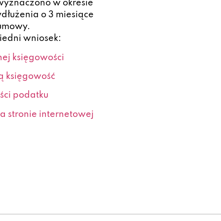
k wyznaczono w okresie
dłużenia o 3 miesiące
 umowy.
iedni wniosek:
ej księgowości
ą księgowość
ści podatku
a stronie internetowej