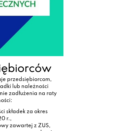
siębiorców
je przedsiębiorcom,
adki lub należności
nie zadłużenia na raty
ości:
ci składek za okres
0 r.,
owy zawartej z ZUS,