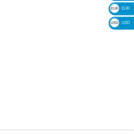
₴
EUR
EUR
€
USD
USD
$