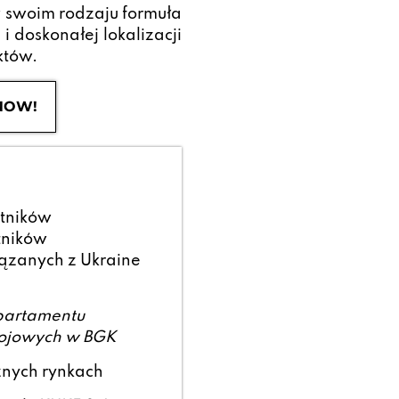
w swoim rodzaju formuła
 doskonałej lokalizacji
któw.
NOW!
stników
tników
iązanych z Ukraine
partamentu
ojowych w BGK
żnych rynkach