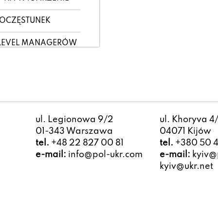
OCZĘSTUNEK
-LEVEL MANAGERÓW
ul. Legionowa 9/2
ul. Khoryva 4
01-343 Warszawa
04071 Kijów
tel.
+48 22 827 00 81
tel.
+380 50 4
e-mail:
info@pol-ukr.com
e-mail:
kyiv@p
kyiv@ukr.net