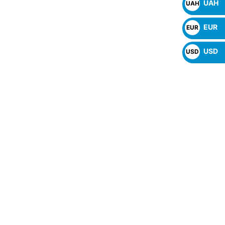
UAH
UAH
₴
EUR
EUR
€
USD
USD
$