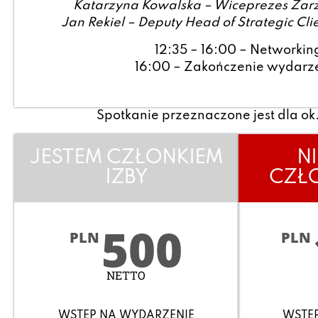
Katarzyna Kowalska – Wiceprezes Zar
Jan Rekiel – Deputy Head of Strategic Cli
12:35 – 16:00 – Networkin
16:00 – Zakończenie wydarz
Spotkanie przeznaczone jest dla ok.
JESTEM CZŁONKIEM
N
IZBY
CZŁO
500
PLN
PLN
NETTO
WSTĘP NA WYDARZENIE
WSTĘ