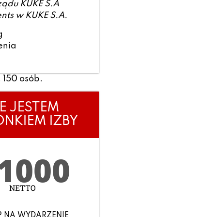
ządu KUKE S.A
ents w KUKE S.A.
g
enia
 150 osób.
IE JESTEM
NKIEM IZBY
1000
NETTO
P NA WYDARZENIE