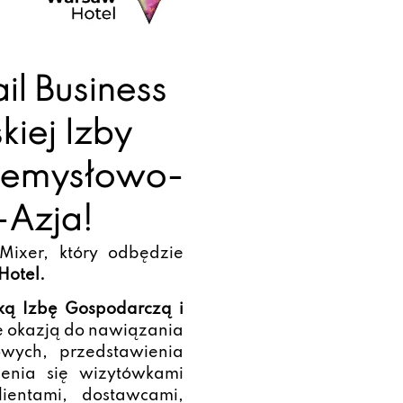
l Business
kiej Izby
rzemysłowo-
-Azja!
Mixer, który odbędzie
Hotel.
ką Izbę Gospodarczą i
 okazją do nawiązania
wych, przedstawienia
ienia się wizytówkami
lientami, dostawcami,