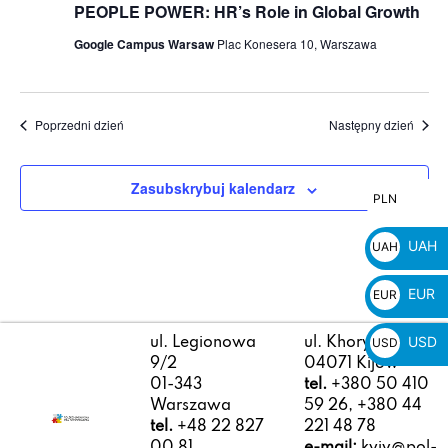
PEOPLE POWER: HR’s Role in Global Growth
Google Campus Warsaw
Plac Konesera 10, Warszawa
Poprzedni dzień
Następny dzień
Zasubskrybuj kalendarz
PLN
PLN
zł
UAH
UAH
₴
EUR
EUR
€
USD
USD
ul. Legionowa
ul. Khoryva 4/10
9/2
04071 Kijów
$
01-343
tel.
+380 50 410
Warszawa
59 26, +380 44
tel.
+48 22 827
221 48 78