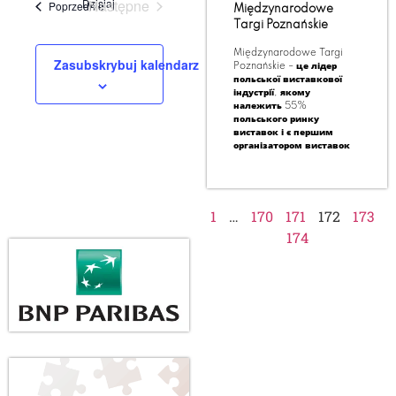
Wydarzenia
Dzisiaj
Następne
Wydarzenia
Poprzednie
Międzynarodowe
Targi Poznańskie
Międzynarodowe Targi
Zasubskrybuj kalendarz
Poznańskie – це лідер
польської виставкової
індустрії, якому
належить 55%
польського ринку
виставок і є першим
організатором виставок
1
…
170
171
172
173
174