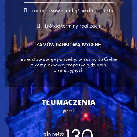
kompleksowe podejście do projektu
krótkie terminy realizacji
ZAMÓW DARMOWĄ WYCENĘ
przedstaw swoje potrzeby, wrócimy do Ciebie
z kompleksową propozycją działań
promocyjnych
TŁUMACZENIA
już od
pln netto