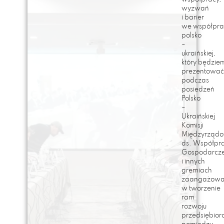
wyzwań
i barier
we współpra
polsko
–
ukraińskiej,
który będzie
prezentowa
podczas
posiedzeń
Polsko
–
Ukraińskiej
Komisji
Międzyrządo
ds. Współpr
Gospodarcze
i innych
gremiach
zaangażowa
w tworzenie
ram
rozwoju
przedsiębior