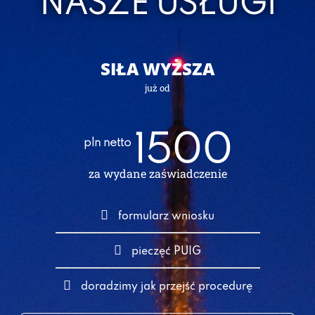
NASZE USŁUGI
SIŁA WYŻSZA
już od
1500
pln netto
za wydane zaświadczenie
formularz wniosku
pieczęć PUIG
doradzimy jak przejść procedurę