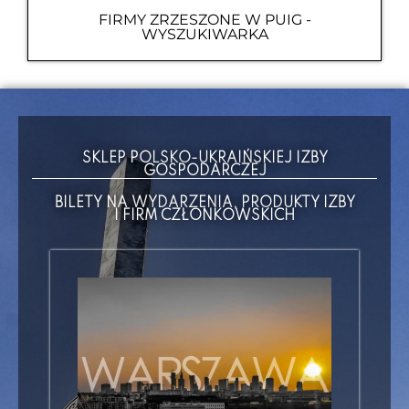
FIRMY ZRZESZONE W PUIG -
WYSZUKIWARKA
SKLEP POLSKO-UKRAIŃSKIEJ IZBY
GOSPODARCZEJ
BILETY NA WYDARZENIA, PRODUKTY IZBY
I FIRM CZŁONKOWSKICH