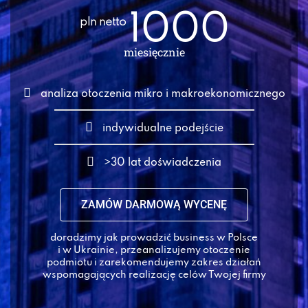
1000
pln netto
miesięcznie
analiza otoczenia mikro i makroekonomicznego
indywidualne podejście
>30 lat doświadczenia
ZAMÓW DARMOWĄ WYCENĘ
doradzimy jak prowadzić business w Polsce
i w Ukrainie, przeanalizujemy otoczenie
podmiotu i zarekomendujemy zakres działań
wspomagających realizację celów Twojej firmy