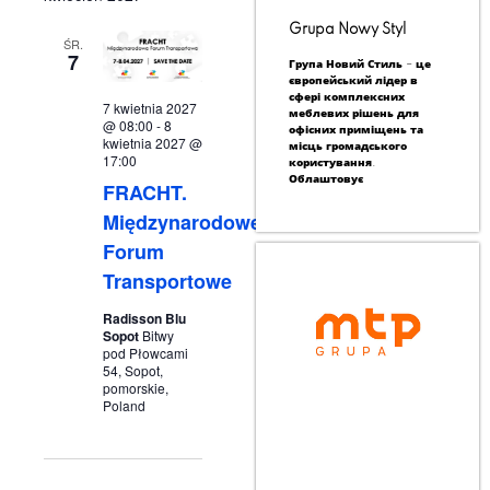
Grupa Nowy Styl
ŚR.
7
Група Новий Стиль – це
європейський лідер в
сфері комплексних
7 kwietnia 2027
меблевих рішень для
@ 08:00
-
8
офісних приміщень та
kwietnia 2027 @
місць громадського
17:00
користування.
Облаштовує
FRACHT.
Międzynarodowe
Forum
Transportowe
Radisson Blu
Sopot
Bitwy
pod Płowcami
54, Sopot,
pomorskie,
Poland