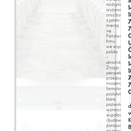
nadsyłanie
wyzwań
oraz barier,
z jakimi
mierzą
się
Państwa
firmy
we współpra
polsko
–
ukraińskiej.
Znając
perspektywę
przedsiębio
możemy
formułować
postulaty,
które
pozwolą
d
wzmocnić
współpracę
i budować
porozumieni