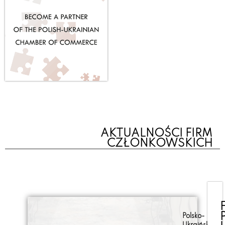
AKTUALNOŚCI FIRM
CZŁONKOWSKICH
Polsko-