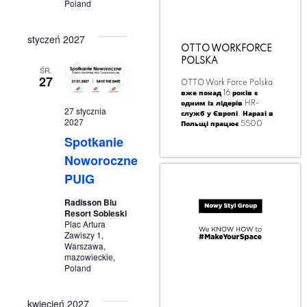
Poland
styczeń 2027
OTTO WORKFORCE
POLSKA
ŚR.
27
OTTO Work Force Polska
вже понад 16 років є
одним із лідерів HR-
27 stycznia
служб у Європі. Наразі в
2027
Польщі працює 5500
Spotkanie
Noworoczne
PUIG
Radisson Blu
Resort Sobieski
Plac Artura
Zawiszy 1,
Warszawa,
mazowieckie,
Poland
kwiecień 2027