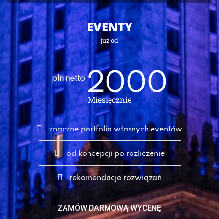
EVENTY
już od
2000
pln netto
Miesięcznie
znaczne portfolio własnych eventów
od koncepcji po rozliczenie
rekomendacje rozwiązań
ZAMÓW DARMOWĄ WYCENĘ