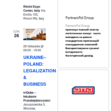
Rimini Expo
Center, Italy
Via
Emilia 155,
Rimini RN, Italy
PartnersPol Group
PartnersPol Group
пропонує повний спектр
CZW.
логістичних послуг, часто
26
виходячи за рамки
стандартних пропозицій
конкуруючих компаній.
26 listopada @
Використовуючи сучасні
09:00
-
19:00
інструменти,
UKRAINE–
багаторічний досвід
POLAND:
LEGALIZATION
&
BUSINESS
triQube –
Inkubator
Przedsiębiorczości
Januszowicka 5,
Wrocław,