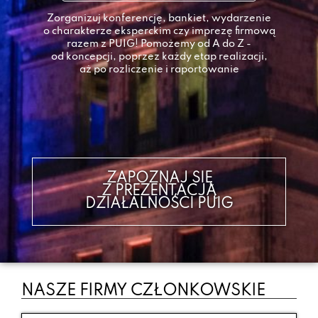
Zorganizuj konferencję, bankiet, wydarzenie
o charakterze eksperckim czy imprezę firmową
razem z PUIG! Pomożemy od A do Z -
od koncepcji, poprzez każdy etap realizacji,
aż po rozliczenie i raportowanie
ZAPOZNAJ SIĘ
Z PREZENTACJĄ
DZIAŁALNOŚCI PUIG
NASZE FIRMY CZŁONKOWSKIE