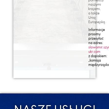
pomiędzy
naszymi
krajami,
a także
Unią
Europejską.
Informacje
prosimy
przesyłać
na adres:
slawomir.sz
ukr.com
z dopiskiem:
„komisja
międzyrządo