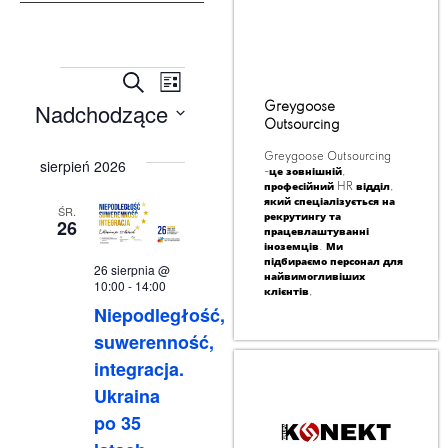
Wydarzenia
Wydarzenie
Szukaj
Lista
Nadchodzące
Widoki
Greygoose
Nawigacja
Outsourcing
Wybierz
nawigacja
po wyszukiwaniu
datę.
Greygoose Outsourcing
sierpień 2026
-це зовнішній,
i widokach
професійний HR відділ,
який спеціалізується на
ŚR.
рекрутингу та
26
працевлаштуванні
іноземців. Ми
підбираємо персонал для
26 sierpnia @
найвимогливіших
10:00
-
14:00
клієнтів,
Niepodległość,
suwerenność,
integracja.
Ukraina
po 35