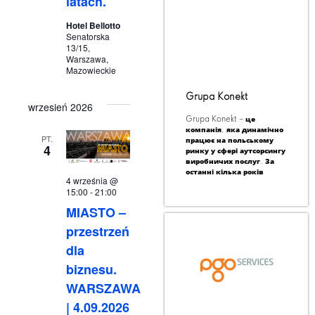
latach.
Hotel Bellotto
Senatorska
13/15,
Warszawa,
Mazowieckie
Grupa Konekt
wrzesień 2026
Grupa Konekt – це
компанія, яка динамічно
PT.
працює на польському
4
ринку у сфері аутсорсингу
виробничих послуг. За
останні кілька років
4 września @
15:00
-
21:00
MIASTO –
przestrzeń
dla
biznesu.
WARSZAWA
| 4.09.2026