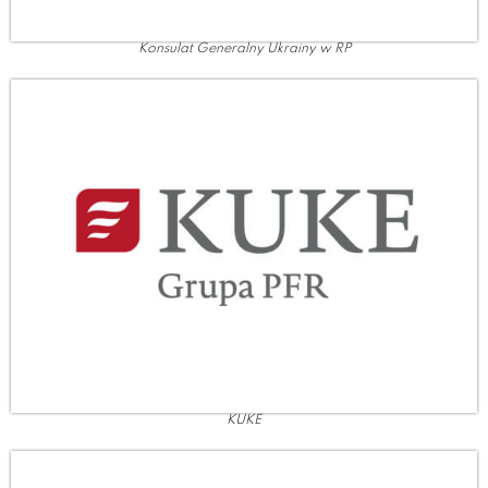
Konsulat Generalny Ukrainy w RP
KUKE