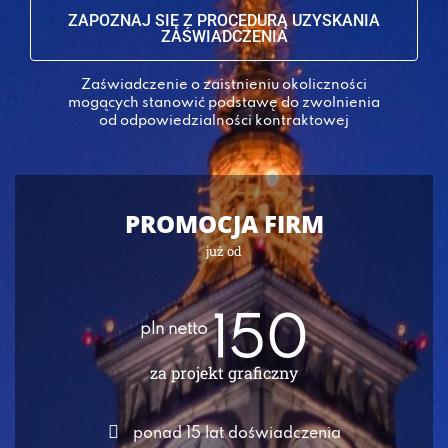
ZAPOZNAJ SIĘ Z PROCEDURĄ UZYSKANIA
ZAŚWIADCZENIA
Zaświadczenie o zaistnieniu okoliczności
mogących stanowić podstawę do zwolnienia
od odpowiedzialności kontraktowej
PROMOCJA FIRM
już od
150
pln netto
za projekt graficzny
ponad 15 lat doświadczenia