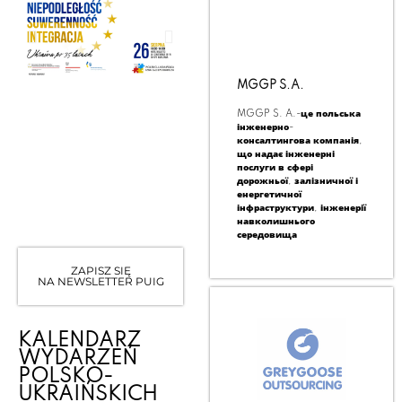
MGGP S.A.
MGGP S. A.-це польська
інженерно-
консалтингова компанія,
що надає інженерні
послуги в сфері
дорожньої, залізничної і
енергетичної
інфраструктури, інженерії
навколишнього
середовища
ZAPISZ SIĘ
NA NEWSLETTER PUIG
KALENDARZ
WYDARZEŃ
POLSKO-
UKRAIŃSKICH