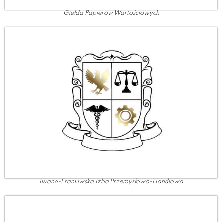
Giełda Papierów Wartościowych
Iwano-Frankiwska Izba Przemysłowo-Handlowa