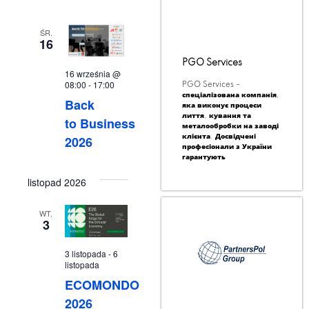
ŚR.
16
PGO Services
16 września @
08:00
-
17:00
PGO Services –
спеціалізована компанія,
Back
яка виконує процеси
лиття, кування та
to Business
металообробки на заводі
клієнта. Досвідчені
2026
професіонали з України
гарантують
listopad 2026
WT.
3
3 listopada
-
6
listopada
ECOMONDO
2026