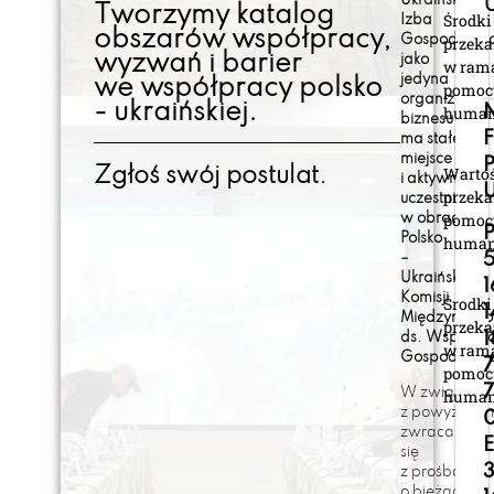
Ukraińska
Tworzymy katalog
Środki
Izba
obszarów współpracy,
Gospodarcz
przeka
wyzwań i barier
jako
w ram
jedyna
we współpracy polsko
pomoc
organizacja
- ukraińskiej.
human
N
biznesu
ma stałe
miejsce
Warto
Zgłoś swój postulat.
i aktywnie
U
przeka
uczestniczy
pomoc
w obradach
Polsko
human
–
Ukraińskiej
Komisji
Środki
Międzyrządo
przeka
ds. Współpr
w ram
Gospodarcze
pomoc
human
W związku
z powyższy
zwracamy
się
3
z prośbą
o bieżące